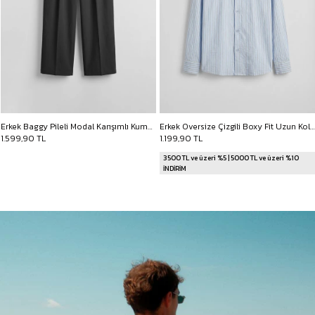
Erkek Oversize Çizgili Boxy Fit Uzun Kollu Gömlek Bebek Mavi
Erkek Nakış Detaylı Kontrast Bisiklet Yaka Boxy Fit T-Shirt Siyah
1.199,90 TL
999,90 TL
3500 TL ve üzeri %5 | 5000 TL ve üzeri %10
3500 TL ve üzeri %5 | 5000 TL ve üzeri %10
İNDİRİM
İNDİRİM