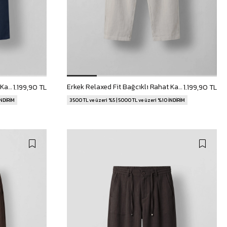
Erkek Relaxed Fit Bağcıklı Rahat Kalıp Pantolon Lacivert
Erkek Relaxed Fit Bağcıklı Rahat Kalıp Pantolon Açık Gri
1.199,90 TL
1.199,90 TL
İNDİRİM
3500 TL ve üzeri %5 | 5000 TL ve üzeri %10 İNDİRİM