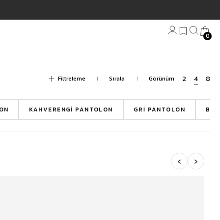
0
Bandana
Filtreleme
Plaj Havlu
Anahtarlık
ON
KAHVERENGI PANTOLON
GRI PANTOLON
BEJ
‹
›