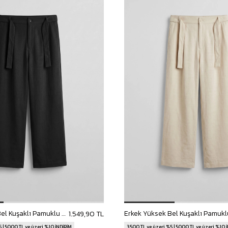
Erkek Yüksek Bel Kuşaklı Pamuklu Baggy Pantolon Siyah
1.549,90 TL
 | 5000 TL ve üzeri %10 İNDİRİM
3500 TL ve üzeri %5 | 5000 TL ve üzeri %10 