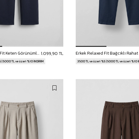
Erkek Relaxed Fit Keten Görünümlü Pantolon Lacivert
1.099,90 TL
 | 5000 TL ve üzeri %10 İNDİRİM
3500 TL ve üzeri %5 | 5000 TL ve üzeri %10 