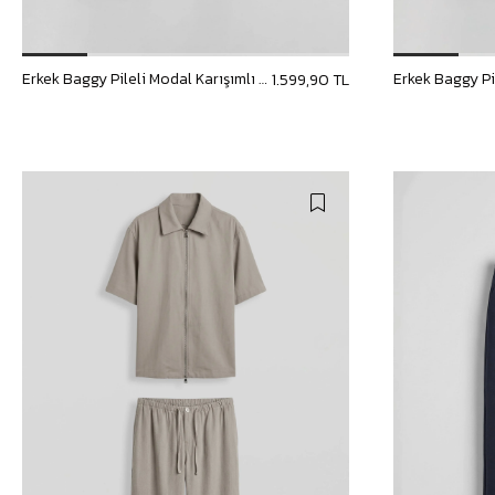
Erkek Baggy Pileli Modal Karışımlı Kumaş Pantolon Siyah
1.599,90 TL