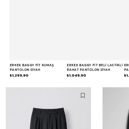
Bisiklet Yaka T-Shirt
Pamuklu T-Shirt
Spor Atleti
Sweatshirt
Hoodie / Kapüşonlu
Hırka
Kazak
ERKEK BAGGY FIT KUMAŞ
ERKEK BAGGY FIT BELI LASTIKLI
ER
PANTOLON SIYAH
RAHAT PANTOLON SIYAH
PA
₺1.299,90
₺1.049,90
₺1