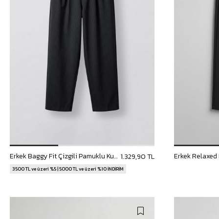
Erkek Baggy Fit Çizgili Pamuklu Kumaş Pantolon Lacivert
1.329,90 TL
3500 TL ve üzeri %5 | 5000 TL ve üzeri %10 İNDİRİM