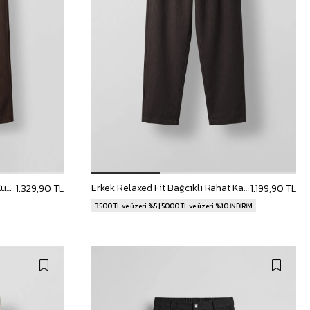
Erkek Baggy Fit Çizgili Pamuklu Kumaş Pantolon Kahverengi
Erkek Relaxed Fit Bağcıklı Rahat Kalıp Pantolon Koyu Kahve
1.329,90 TL
1.199,90 TL
3500 TL ve üzeri %5 | 5000 TL ve üzeri %10 İNDİRİM