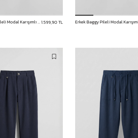
Erkek Baggy Pileli Modal Karışımlı Kumaş Pantolon Lacivert
1.599,90 TL