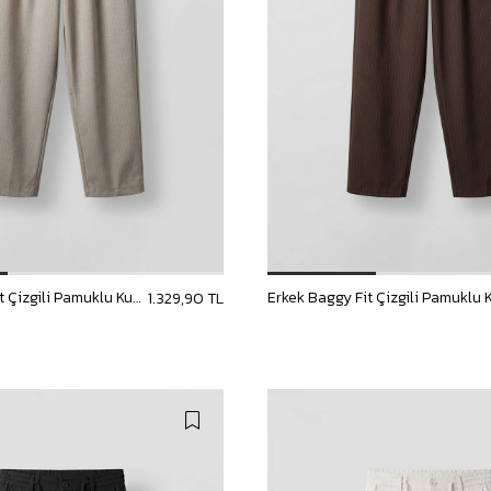
Erkek Baggy Fit Çizgili Pamuklu Kumaş Pantolon Taş Rengi
1.329,90 TL