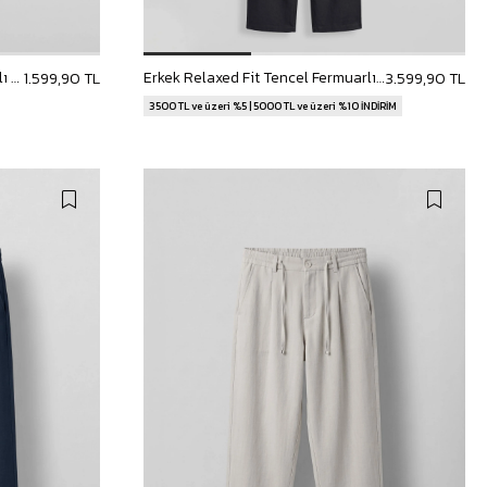
Erkek Baggy Pileli Modal Karışımlı Kumaş Pantolon Haki
Erkek Relaxed Fit Tencel Fermuarlı Gömlek Pantolon Takımı Lacivert
1.599,90 TL
3.599,90 TL
3500 TL ve üzeri %5 | 5000 TL ve üzeri %10 İNDİRİM