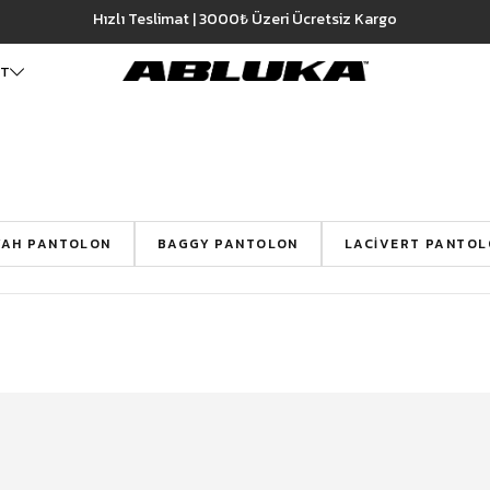
Hızlı Teslimat | 3000₺ Üzeri Ücretsiz Kargo
ET
ALT GİYİM
Cüzdan
DIŞ GİYİM
Pantolon
Ceket
Kartlık
Baggy Pantolon
Kaban
Çanta
Kumaş Pantolon
Mont
YAH PANTOLON
BAGGY PANTOLON
LACIVERT PANTOL
Pileli Pantolon
Trençkot
Keten Pantolon
İÇ GİYİM
Jean
Atlet
Baggy Jean
Boxer
Boyfriend Jean
Çorap
Slim Fit Jean
Distressed Jean
Regular Fit Jean
Eşofman
Şort
Deniz Şortu