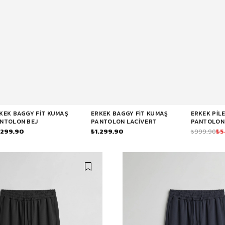
Baggy Şort
Keten Şort
Kargo Şort
İKİLİ TAKIM
Gömlek Pantolon Takım
Ceket Pantolon Takım
Eşofman Takımı
KEK BAGGY FIT KUMAŞ
ERKEK BAGGY FIT KUMAŞ
ERKEK PIL
NTOLON BEJ
PANTOLON LACIVERT
PANTOLON
.299,90
₺1.299,90
₺5
₺999,90