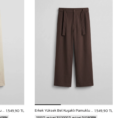
Erkek Yüksek Bel Kuşaklı Pamuklu Baggy Pantolon Bej
Erkek Yüksek Bel Kuşaklı Pamuklu Baggy Pantolon Kahverengi
1.549,90 TL
1.549,90 TL
İNDİRİM
3500 TL ve üzeri %5 | 5000 TL ve üzeri %10 İNDİRİM