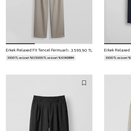
Erkek Relaxed Fit Tencel Fermuarlı Gömlek Pantolon Takımı Bej
3.599,90 TL
3500 TL ve üzeri %5 | 5000 TL ve üzeri %10 İNDİRİM
3500 TL ve üzeri %5