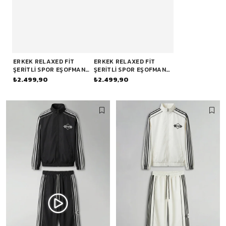
ERKEK RELAXED FIT
ERKEK RELAXED FIT
ŞERITLI SPOR EŞOFMAN
ŞERITLI SPOR EŞOFMAN
TAKIMI EKRU
TAKIMI SIYAH
₺2.499,90
₺2.499,90