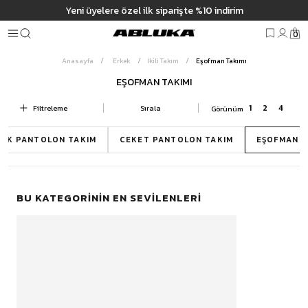
m
Yeni üyelere özel ilk siparişte %10 indirim
0
Anasayfa
Erkek
İkili Takım
Eşofman Takımı
EŞOFMAN TAKIMI
Filtreleme
Sırala
İKILI TAKIM MODELLERI
EK PANTOLON TAKIM
CEKET PANTOLON TAKIM
EŞOFMAN T
BU KATEGORININ EN SEVILENLERI