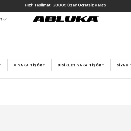
Hızlı Teslimat | 3000₺ Üzeri Ücretsiz Kargo
ET
ALT GİYİM
Cüzdan
DIŞ GİYİM
Pantolon
Ceket
Kartlık
Baggy Pantolon
Kaban
Çanta
Kumaş Pantolon
Mont
T
V YAKA TIŞÖRT
BISIKLET YAKA TIŞÖRT
SIYAH 
Pileli Pantolon
Trençkot
Keten Pantolon
İÇ GİYİM
Jean
Atlet
Baggy Jean
Boxer
Boyfriend Jean
Çorap
Slim Fit Jean
Distressed Jean
Regular Fit Jean
Eşofman
Şort
Deniz Şortu