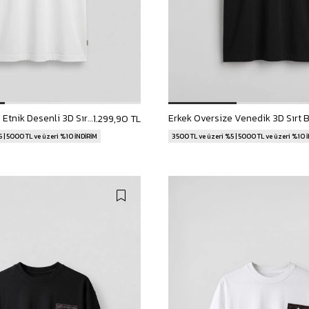
Erkek Oversize Etnik Desenli 3D Sırt Baskılı T-Shirt Beyaz
1.299,90 TL
 | 5000 TL ve üzeri %10 İNDİRİM
3500 TL ve üzeri %5 | 5000 TL ve üzeri %10 