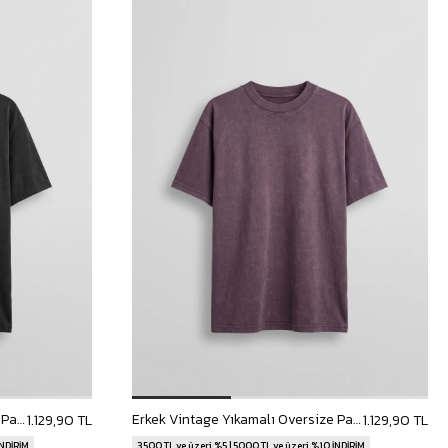
Erkek Vintage Yıkamalı Oversize Pamuklu T-Shirt Siyah
Erkek Vintage Yıkamalı Oversize Pamuklu T-Shirt Bordo
1.129,90 TL
1.129,90 TL
İNDİRİM
3500 TL ve üzeri %5 | 5000 TL ve üzeri %10 İNDİRİM