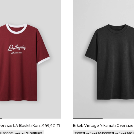
Erkek Süper Oversize LA Baskılı Kontrast Yaka T-Shirt Bordo
999,90 TL
 | 5000 TL ve üzeri %10 İNDİRİM
3500 TL ve üzeri %5 | 5000 TL ve üzeri %10 