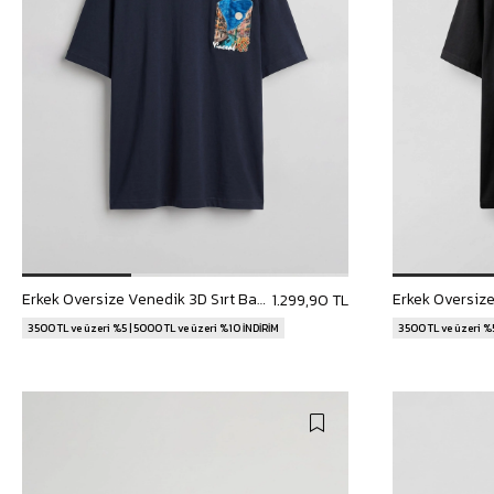
Erkek Oversize Venedik 3D Sırt Baskılı T-Shirt Lacivert
1.299,90 TL
3500 TL ve üzeri %5 | 5000 TL ve üzeri %10 İNDİRİM
3500 TL ve üzeri %5