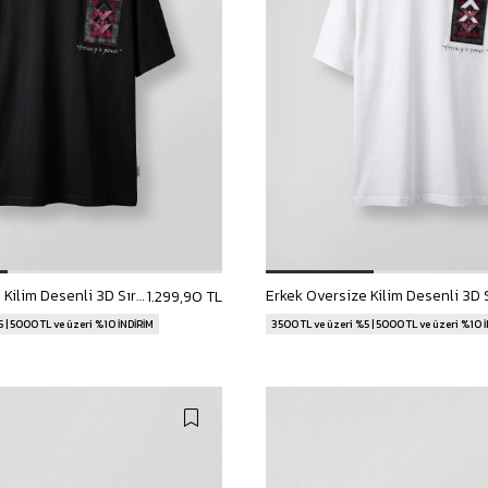
Erkek Oversize Kilim Desenli 3D Sırt Baskılı T-Shirt Siyah
1.299,90 TL
 | 5000 TL ve üzeri %10 İNDİRİM
3500 TL ve üzeri %5 | 5000 TL ve üzeri %10 