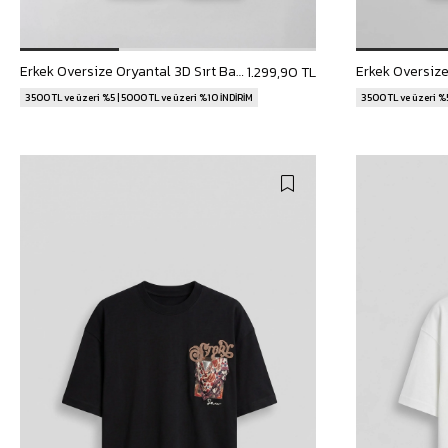
Erkek Oversize Oryantal 3D Sırt Baskılı T-Shirt Beyaz
1.299,90 TL
3500 TL ve üzeri %5 | 5000 TL ve üzeri %10 İNDİRİM
3500 TL ve üzeri %5