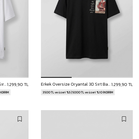
Erkek Oversize Kilim Desenli 3D Sırt Baskılı T-Shirt Beyaz
Erkek Oversize Oryantal 3D Sırt Baskılı T-Shirt Siyah
1.299,90 TL
1.299,90 TL
İNDİRİM
3500 TL ve üzeri %5 | 5000 TL ve üzeri %10 İNDİRİM