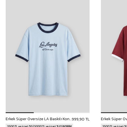
Erkek Süper Oversize LA Baskılı Kontrast Yaka T-Shirt Bebek Mavi
999,90 TL
3500 TL ve üzeri %5 | 5000 TL ve üzeri %10 İNDİRİM
3500 TL ve üzeri %5