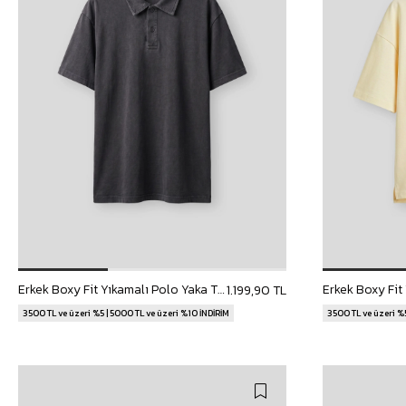
Erkek Boxy Fit Yıkamalı Polo Yaka T-Shirt Siyah
1.199,90 TL
3500 TL ve üzeri %5 | 5000 TL ve üzeri %10 İNDİRİM
3500 TL ve üzeri %5