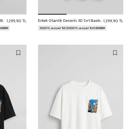
Erkek Oversize Bozkır Atı 3D Sırt Baskılı T-Shirt Beyaz
Erkek Otantik Desenli 3D Sırt Baskılı T-Shirt Siyah
1.299,90 TL
1.299,90 TL
İNDİRİM
3500 TL ve üzeri %5 | 5000 TL ve üzeri %10 İNDİRİM