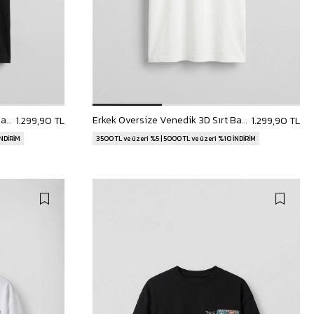
Erkek Oversize Venedik 3D Sırt Baskılı T-Shirt Siyah
Erkek Oversize Venedik 3D Sırt Baskılı T-Shirt Beyaz
1.299,90 TL
1.299,90 TL
İNDİRİM
3500 TL ve üzeri %5 | 5000 TL ve üzeri %10 İNDİRİM