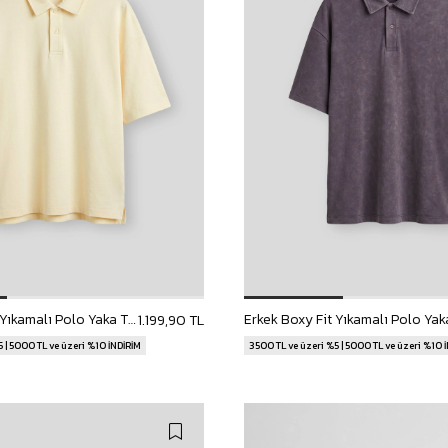
Erkek Boxy Fit Yıkamalı Polo Yaka T-Shirt Sarı
1.199,90 TL
 | 5000 TL ve üzeri %10 İNDİRİM
3500 TL ve üzeri %5 | 5000 TL ve üzeri %10 