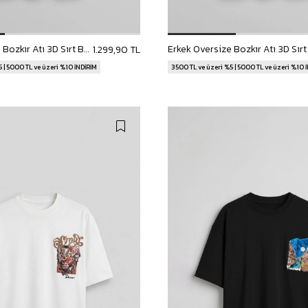
Erkek Oversize Bozkır Atı 3D Sırt Baskılı T-Shirt Siyah
1.299,90 TL
 | 5000 TL ve üzeri %10 İNDİRİM
3500 TL ve üzeri %5 | 5000 TL ve üzeri %10 