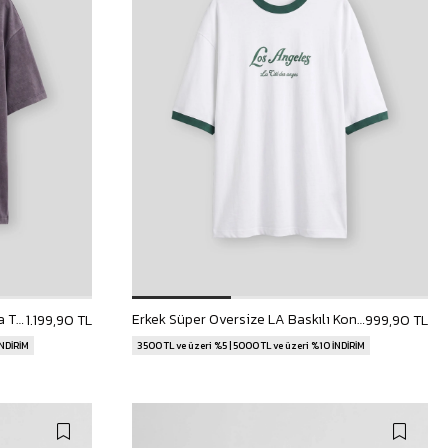
Erkek Boxy Fit Yıkamalı Polo Yaka T-Shirt Kahverengi
Erkek Süper Oversize LA Baskılı Kontrast Yaka T-Shirt Beyaz
1.199,90 TL
999,90 TL
İNDİRİM
3500 TL ve üzeri %5 | 5000 TL ve üzeri %10 İNDİRİM