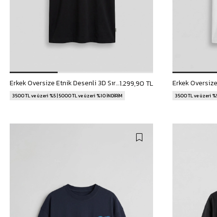
Erkek Oversize Etnik Desenli 3D Sırt Baskılı T-Shirt Siyah
1.299,90 TL
3500 TL ve üzeri %5 | 5000 TL ve üzeri %10 İNDİRİM
3500 TL ve üzeri %5