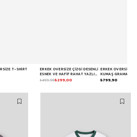
RSIZE T-SHIRT
ERKEK OVERSIZE ÇIZGI DESENLI
ERKEK OVERSIZE P
ESNEK VE HAFIF RAHAT YAZLIK
KUMAŞ GRAMAJLI B
T-SHIRT FÜME
SHIRT KAHVERENGI
₺299,00
₺799,90
₺499,90