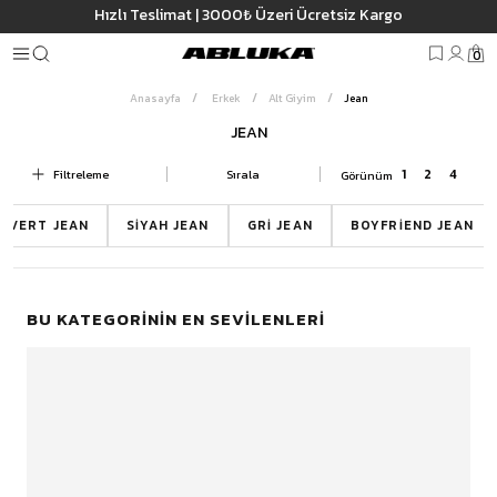
Hızlı Teslimat | 3000₺ Üzeri Ücretsiz Kargo
0
Anasayfa
Erkek
Alt Giyim
Jean
JEAN
Filtreleme
Sırala
JEAN MODELLERI
CIVERT JEAN
SIYAH JEAN
GRI JEAN
BOYFRIEND JEAN
BU KATEGORININ EN SEVILENLERI