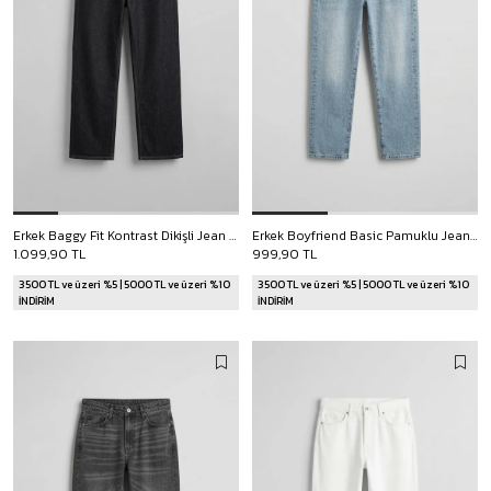
Erkek Baggy Fit Kontrast Dikişli Jean Pantolon Siyah
Erkek Boyfriend Basic Pamuklu Jean Pantolon Açık Mavi
1.099,90 TL
999,90 TL
3500 TL ve üzeri %5 | 5000 TL ve üzeri %10
3500 TL ve üzeri %5 | 5000 TL ve üzeri %10
İNDİRİM
İNDİRİM