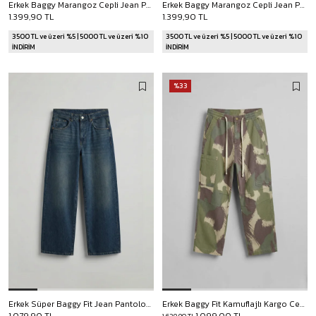
Erkek Baggy Marangoz Cepli Jean Pantolon Mavi
Erkek Baggy Marangoz Cepli Jean Pantolon Kahverengi
1.399,90 TL
1.399,90 TL
3500 TL ve üzeri %5 | 5000 TL ve üzeri %10
3500 TL ve üzeri %5 | 5000 TL ve üzeri %10
İNDİRİM
İNDİRİM
%33
Erkek Süper Baggy Fit Jean Pantolon Koyu Mavi
Erkek Baggy Fit Kamuflajlı Kargo Cepli Jean Pantolon Yeşil