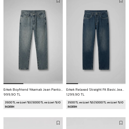
Erkek Boyfriend Yıkamalı Jean Pantolon Soluk Mavi
Erkek Relaxed Straight Fit Basic Jean Koyu Mavi
999,90 TL
1.299,90 TL
3500 TL ve üzeri %5 | 5000 TL ve üzeri %10
3500 TL ve üzeri %5 | 5000 TL ve üzeri %10
İNDİRİM
İNDİRİM