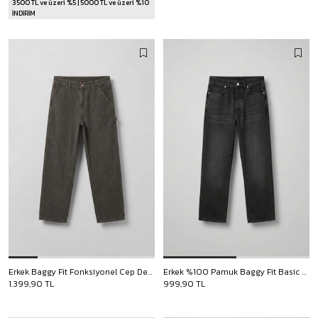
3500 TL ve üzeri %5 | 5000 TL ve üzeri %10
İNDİRİM
Erkek Baggy Fit Fonksiyonel Cep Detaylı Çizgili Jean Haki
Erkek %100 Pamuk Baggy Fit Basic Jean Siyah
1.399,90 TL
999,90 TL