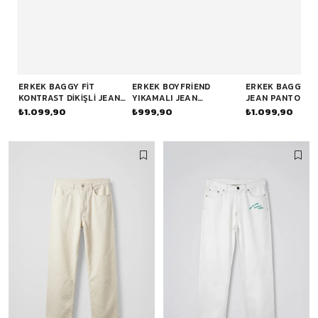
ERKEK BAGGY FIT
ERKEK BOYFRIEND
ERKEK BAGGY Y
KONTRAST DIKIŞLI JEAN
YIKAMALI JEAN
JEAN PANTOLON
PANTOLON LACIVERT
PANTOLON MAVI
LACIVERT
₺1.099,90
₺999,90
₺1.099,90