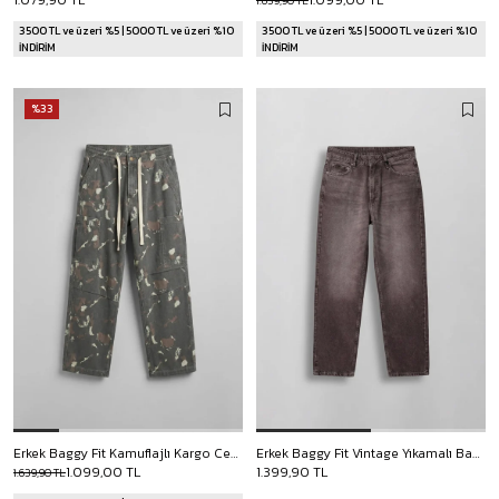
1.079,90 TL
1.099,00 TL
1.639,90 TL
3500 TL ve üzeri %5 | 5000 TL ve üzeri %10
3500 TL ve üzeri %5 | 5000 TL ve üzeri %10
İNDİRİM
İNDİRİM
%33
Erkek Baggy Fit Kamuflajlı Kargo Cepli Jean Pantolon Haki
Erkek Baggy Fit Vintage Yıkamalı Basic Jean Kahverengi
1.099,00 TL
1.399,90 TL
1.639,90 TL