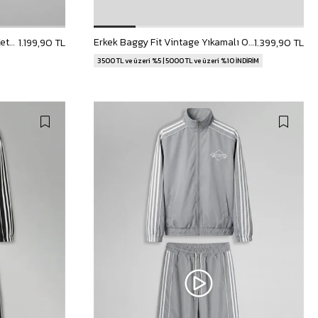
Erkek Baggy Fit Halat Kordonlu Keten Görünümlü Pantolon Kahverengi
Erkek Baggy Fit Vintage Yıkamalı 08 Baskılı Eşofman Altı Siyah
1.199,90 TL
1.399,90 TL
3500 TL ve üzeri %5 | 5000 TL ve üzeri %10 İNDİRİM