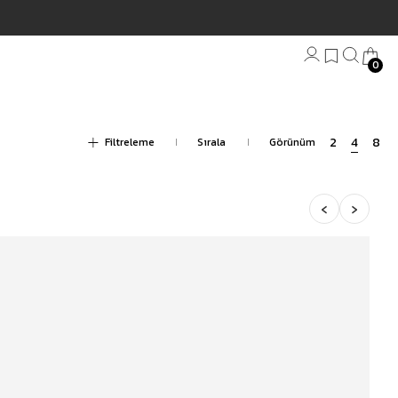
0
Bandana
Filtreleme
Plaj Havlu
Anahtarlık
‹
›