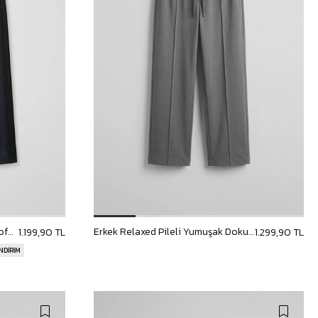
Erkek Yan Şerit Detaylı Baggy Eşofman Altı Lacivert
Erkek Relaxed Pileli Yumuşak Dokulu Beli Lastikli Eşofman Altı Füme
1.199,90 TL
1.299,90 TL
İNDİRİM