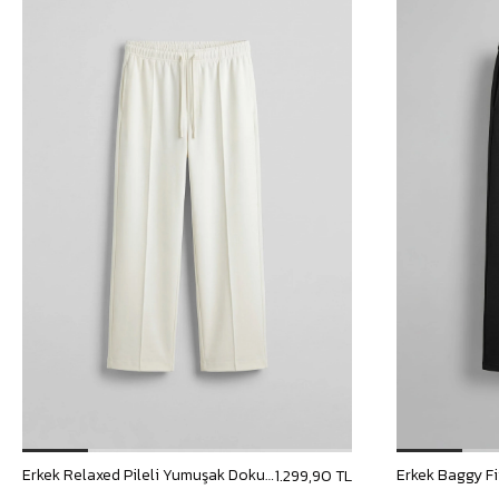
Erkek Relaxed Pileli Yumuşak Dokulu Beli Lastikli Eşofman Altı Ekru
1.299,90 TL