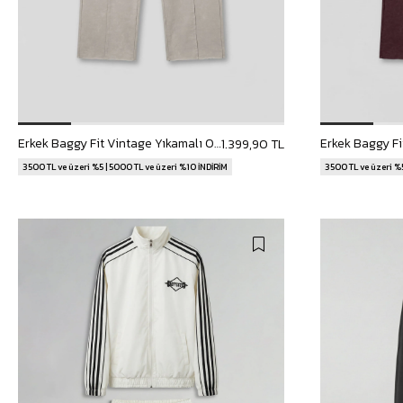
Erkek Baggy Fit Vintage Yıkamalı 08 Baskılı Eşofman Altı Gri
1.399,90 TL
3500 TL ve üzeri %5 | 5000 TL ve üzeri %10 İNDİRİM
3500 TL ve üzeri %5