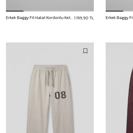
Erkek Baggy Fit Halat Kordonlu Keten Görünümlü Pantolon Siyah
1.199,90 TL