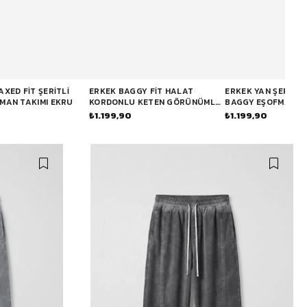
XED FIT ŞERITLI
ERKEK BAGGY FIT HALAT
ERKEK YAN ŞERIT D
MAN TAKIMI EKRU
KORDONLU KETEN GÖRÜNÜMLÜ
BAGGY EŞOFMAN AL
PANTOLON EKRU
LACIVERT
0
₺1.199,90
₺1.199,90