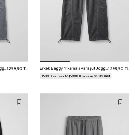
Erkek Baggy Yıkamalı Paraşüt Jogger Eşofman Altı Gri
Erkek Baggy Yıkamalı Paraşüt Jogger Eşofman Altı Antrasit
1.299,90 TL
1.299,90 TL
3500 TL ve üzeri %5 | 5000 TL ve üzeri %10 İNDİRİM