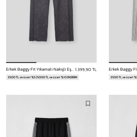
Erkek Baggy Fit Yıkamalı Nakışlı Eşofman Altı Siyah
1.399,90 TL
3500 TL ve üzeri %5 | 5000 TL ve üzeri %10 İNDİRİM
3500 TL ve üzeri %5