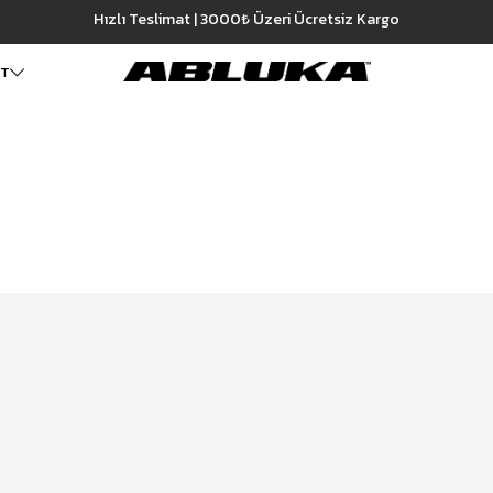
Hızlı Teslimat | 3000₺ Üzeri Ücretsiz Kargo
ET
ALT GİYİM
Cüzdan
DIŞ GİYİM
Pantolon
Ceket
Kartlık
Baggy Pantolon
Kaban
Çanta
Kumaş Pantolon
Mont
Pileli Pantolon
Trençkot
Keten Pantolon
İÇ GİYİM
Jean
Atlet
Baggy Jean
Boxer
Boyfriend Jean
Çorap
Slim Fit Jean
Distressed Jean
Regular Fit Jean
Eşofman
Şort
Deniz Şortu