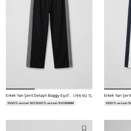
Erkek Yan Şerit Detaylı Baggy Eşofman Altı Siyah
1.199,90 TL
3500 TL ve üzeri %5 | 5000 TL ve üzeri %10 İNDİRİM
3500 TL ve üzeri %5