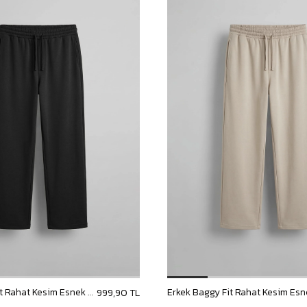
Erkek Baggy Fit Rahat Kesim Esnek Kumaş Eşofman Altı Siyah
999,90 TL