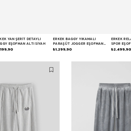
Baggy Şort
Keten Şort
Kargo Şort
İKİLİ TAKIM
Gömlek Pantolon Takım
Ceket Pantolon Takım
KEK YAN ŞERIT DETAYLI
ERKEK BAGGY YIKAMALI
ERKEK RELA
GGY EŞOFMAN ALTI SIYAH
PARAŞÜT JOGGER EŞOFMAN
SPOR EŞOF
Eşofman Takımı
ALTI ANTRASIT
.199,90
₺1.299,90
₺2.499,9