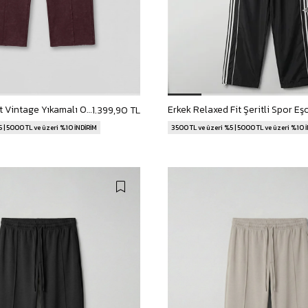
Erkek Baggy Fit Vintage Yıkamalı 08 Baskılı Eşofman Altı Bordo
1.399,90 TL
 | 5000 TL ve üzeri %10 İNDİRİM
3500 TL ve üzeri %5 | 5000 TL ve üzeri %10 