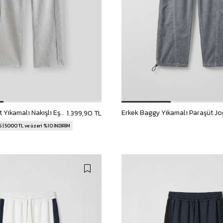
Erkek Baggy Fit Yıkamalı Nakışlı Eşofman Altı Gri
1.399,90 TL
 | 5000 TL ve üzeri %10 İNDİRİM