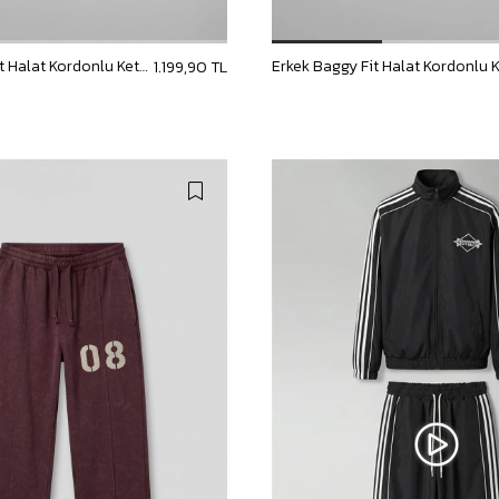
Erkek Baggy Fit Halat Kordonlu Keten Görünümlü Pantolon Ekru
1.199,90 TL