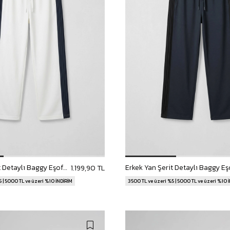
Erkek Yan Şerit Detaylı Baggy Eşofman Altı Beyaz
1.199,90 TL
 | 5000 TL ve üzeri %10 İNDİRİM
3500 TL ve üzeri %5 | 5000 TL ve üzeri %10 