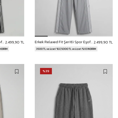
Erkek Relaxed Fit Şeritli Spor Eşofman Takımı Siyah
Erkek Relaxed Fit Şeritli Spor Eşofman Takımı Gri
2.499,90 TL
2.499,90 TL
İNDİRİM
3500 TL ve üzeri %5 | 5000 TL ve üzeri %10 İNDİRİM
%39