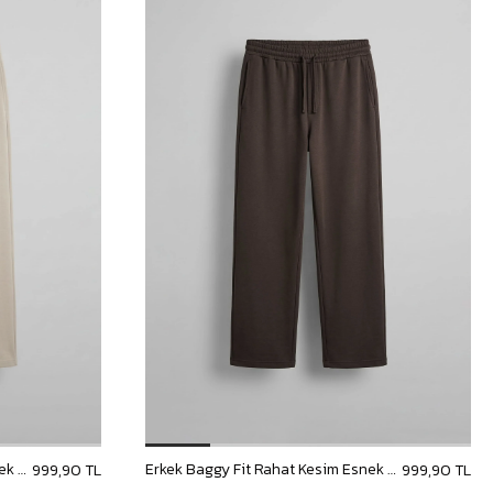
Erkek Baggy Fit Rahat Kesim Esnek Kumaş Eşofman Altı Bej
Erkek Baggy Fit Rahat Kesim Esnek Kumaş Eşofman Altı Kahverengi
999,90 TL
999,90 TL