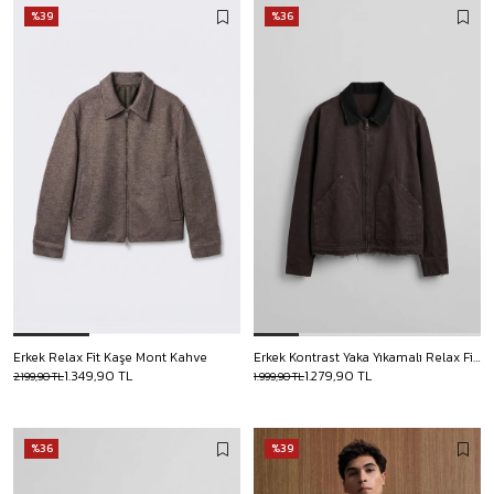
%39
%36
Erkek Relax Fit Kaşe Mont Kahve
Erkek Kontrast Yaka Yıkamalı Relax Fit Ceket Kahverengi
1.349,90 TL
1.279,90 TL
2.199,90 TL
1.999,90 TL
%36
%39