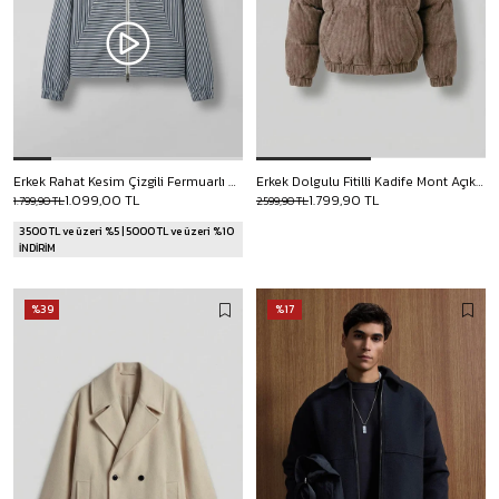
Erkek Rahat Kesim Çizgili Fermuarlı Dik Yaka Vintage Ceket Lacivert
Erkek Dolgulu Fitilli Kadife Mont Açık Kahve
1.099,00 TL
1.799,90 TL
1.799,90 TL
2.599,90 TL
3500 TL ve üzeri %5 | 5000 TL ve üzeri %10
İNDİRİM
%39
%17