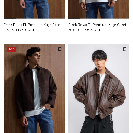
Erkek Relax Fit Premium Kaşe Ceket Kaban Lacivert
Erkek Relax Fit Premium Kaşe Ceket Kaban Bej
1.739,90 TL
1.739,90 TL
2.099,99 TL
2.099,99 TL
%17