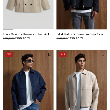
Erkek Oversize Kruvaze Kaban Açık Bej
Erkek Relax Fit Premium Kaşe Ceket Kaban Siyah
1.399,90 TL
1.739,90 TL
2.299,90 TL
2.099,99 TL
%17
%17