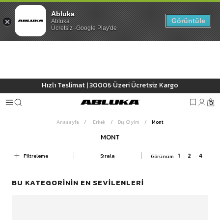
Abluka
Görüntüle
Abluka
Ücretsiz -Google Play'de
Hızlı Teslimat | 3000₺ Üzeri Ücretsiz Kargo
0
Anasayfa
Erkek
Dış Giyim
Mont
MONT
Filtreleme
Sırala
BU KATEGORININ EN SEVILENLERI