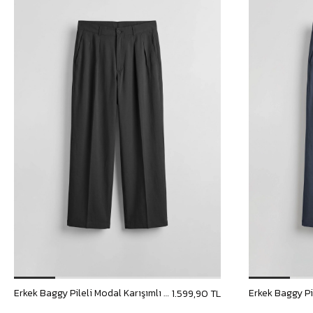
Erkek Baggy Pileli Modal Karışımlı Kumaş Pantolon Siyah
1.599,90 TL