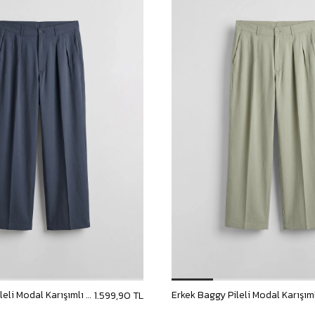
Erkek Baggy Pileli Modal Karışımlı Kumaş Pantolon Lacivert
1.599,90 TL