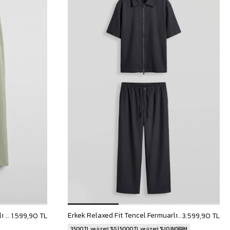
Erkek Baggy Pileli Modal Karışımlı Kumaş Pantolon Haki
Erkek Relaxed Fit Tencel Fermuarlı Gömlek Pantolon Takımı Lacivert
1.599,90 TL
3.599,90 TL
3500 TL ve üzeri %5 | 5000 TL ve üzeri %10 İNDİRİM