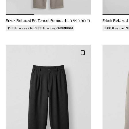
Erkek Relaxed Fit Tencel Fermuarlı Gömlek Pantolon Takımı Bej
3.599,90 TL
3500 TL ve üzeri %5 | 5000 TL ve üzeri %10 İNDİRİM
3500 TL ve üzeri %5