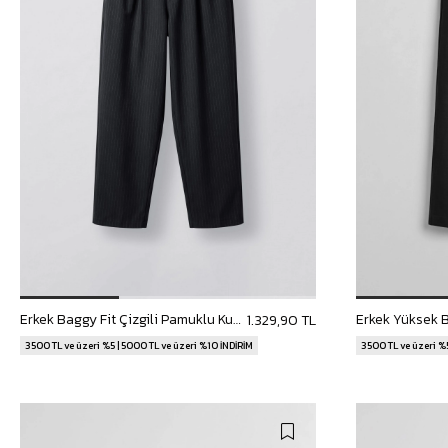
Erkek Baggy Fit Çizgili Pamuklu Kumaş Pantolon Lacivert
1.329,90 TL
3500 TL ve üzeri %5 | 5000 TL ve üzeri %10 İNDİRİM
3500 TL ve üzeri %5