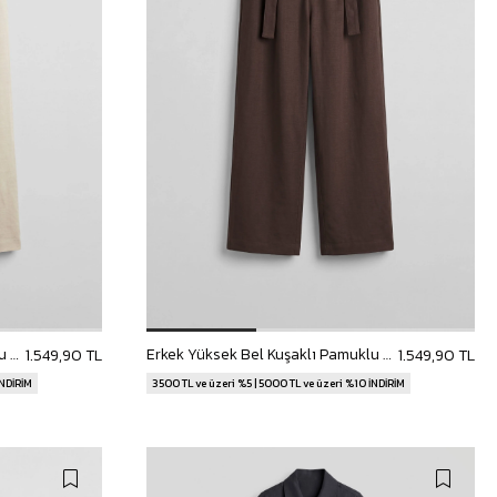
Erkek Yüksek Bel Kuşaklı Pamuklu Baggy Pantolon Bej
Erkek Yüksek Bel Kuşaklı Pamuklu Baggy Pantolon Kahverengi
1.549,90 TL
1.549,90 TL
İNDİRİM
3500 TL ve üzeri %5 | 5000 TL ve üzeri %10 İNDİRİM