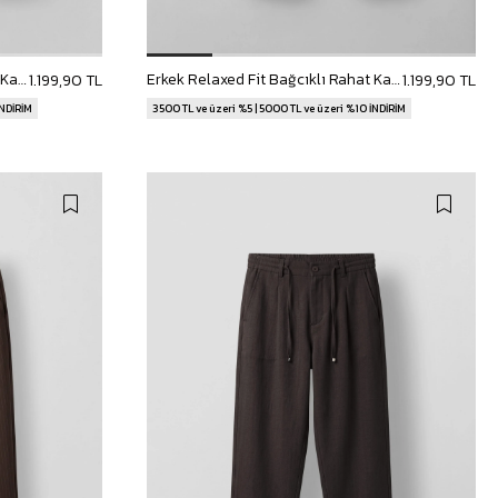
Erkek Relaxed Fit Bağcıklı Rahat Kalıp Pantolon Lacivert
Erkek Relaxed Fit Bağcıklı Rahat Kalıp Pantolon Açık Gri
1.199,90 TL
1.199,90 TL
İNDİRİM
3500 TL ve üzeri %5 | 5000 TL ve üzeri %10 İNDİRİM