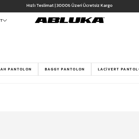
3500 TL ve üzeri %5, 5000 TL ve üzeri %10 Sepette Ekstra İndir
ET
ALT GİYİM
Cüzdan
DIŞ GİYİM
Pantolon
Ceket
Kartlık
Baggy Pantolon
Kaban
Çanta
Kumaş Pantolon
Mont
YAH PANTOLON
BAGGY PANTOLON
LACIVERT PANTOL
Pileli Pantolon
Trençkot
Keten Pantolon
İÇ GİYİM
Jean
Atlet
Baggy Jean
Boxer
Boyfriend Jean
Çorap
Slim Fit Jean
Distressed Jean
Regular Fit Jean
Eşofman
Şort
Deniz Şortu