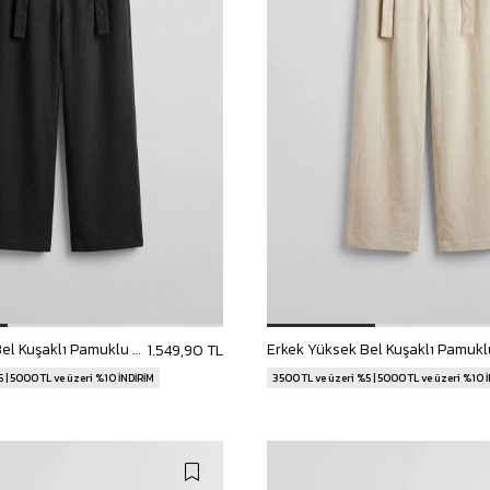
Erkek Yüksek Bel Kuşaklı Pamuklu Baggy Pantolon Siyah
1.549,90 TL
 | 5000 TL ve üzeri %10 İNDİRİM
3500 TL ve üzeri %5 | 5000 TL ve üzeri %10 