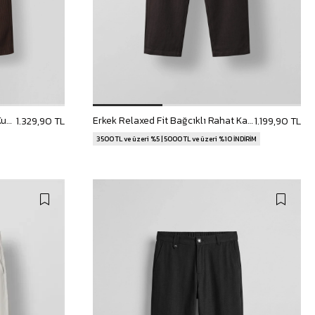
Erkek Baggy Fit Çizgili Pamuklu Kumaş Pantolon Kahverengi
Erkek Relaxed Fit Bağcıklı Rahat Kalıp Pantolon Koyu Kahve
1.329,90 TL
1.199,90 TL
3500 TL ve üzeri %5 | 5000 TL ve üzeri %10 İNDİRİM