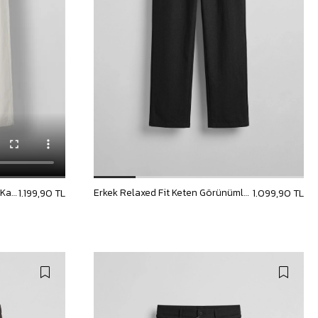
Erkek Relaxed Fit Bağcıklı Rahat Kalıp Pantolon Beyaz
Erkek Relaxed Fit Keten Görünümlü Pantolon Siyah
1.199,90 TL
1.099,90 TL