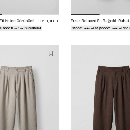
Erkek Relaxed Fit Keten Görünümlü Pantolon Lacivert
1.099,90 TL
 | 5000 TL ve üzeri %10 İNDİRİM
3500 TL ve üzeri %5 | 5000 TL ve üzeri %10 