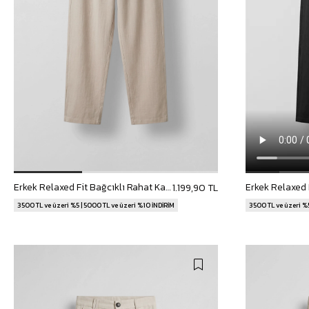
Erkek Relaxed Fit Bağcıklı Rahat Kalıp Pantolon Taş Rengi
1.199,90 TL
3500 TL ve üzeri %5 | 5000 TL ve üzeri %10 İNDİRİM
3500 TL ve üzeri %5