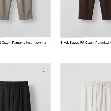
Erkek Baggy Fit Çizgili Pamuklu Kumaş Pantolon Taş Rengi
1.329,90 TL