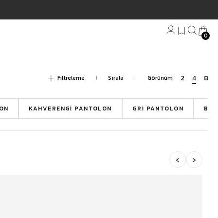
im
0
Bandana
Filtreleme
Plaj Havlu
Anahtarlık
ON
KAHVERENGI PANTOLON
GRI PANTOLON
BEJ
‹
›