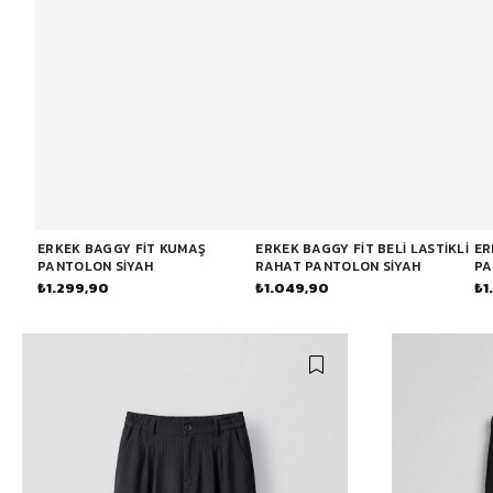
Bisiklet Yaka T-Shirt
Pamuklu T-Shirt
Spor Atleti
Sweatshirt
Hoodie / Kapüşonlu
Hırka
Kazak
ERKEK BAGGY FIT KUMAŞ
ERKEK BAGGY FIT BELI LASTIKLI
ER
PANTOLON SIYAH
RAHAT PANTOLON SIYAH
PA
₺1.299,90
₺1.049,90
₺1