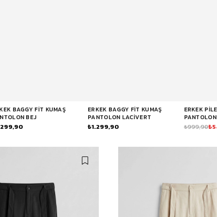
Baggy Şort
Keten Şort
Kargo Şort
İKİLİ TAKIM
Gömlek Pantolon Takım
Ceket Pantolon Takım
Eşofman Takımı
KEK BAGGY FIT KUMAŞ
ERKEK BAGGY FIT KUMAŞ
ERKEK PIL
NTOLON BEJ
PANTOLON LACIVERT
PANTOLON
.299,90
₺1.299,90
₺5
₺999,90