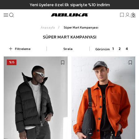
m
Yeni üyelere özel ilk siparişte %10 indirim
0
Anasayfa
Süper Mart Kampanyası
SÜPER MART KAMPANYASI
Filtreleme
Sırala
%15