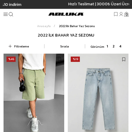
Hızlı Teslimat | 3000₺ Üzeri Ücretsiz Kargo
0
Anasayfa
2022 İlk Bahar Yaz Sezonu
2022 İLK BAHAR YAZ SEZONU
Filtreleme
Sırala
%46
%19