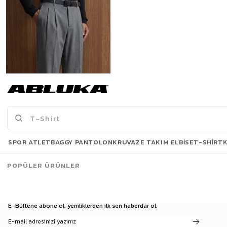
SPOR ATLET
BAGGY PANTOLON
KRUVAZE TAKIM ELBISE
T-SHIRT
Erkek Baggy Fit Kumaş Pantolon Antrasit
1.299,90 TL
POPÜLER ÜRÜNLER
E-Bültene abone ol, yeniliklerden ilk sen haberdar ol.