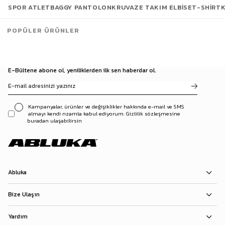
SPOR ATLET
BAGGY PANTOLON
KRUVAZE TAKIM ELBISE
T-SHIRT
POPÜLER ÜRÜNLER
E-Bültene abone ol, yeniliklerden ilk sen haberdar ol.
Kampanyalar, ürünler ve değişiklikler hakkında e-mail ve SMS
almayı kendi rızamla kabul ediyorum. Gizlilik sözleşmesine
buradan ulaşabilirsin
Abluka
Bize Ulaşın
Yardım