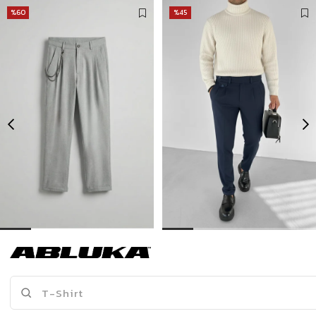
%60
%45
Erkek Boyfriend Zincirli Kumaş Pantolon Açık Gri
Erkek Pileli Kumaş Pantolon Lacivert
399,90 TL
549,90 TL
999,90 TL
999,90 TL
Son Bakılanlar