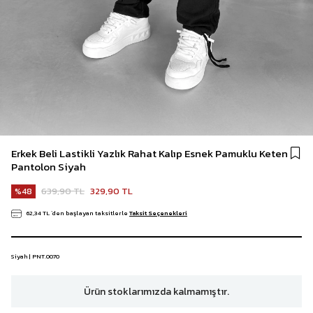
Erkek Beli Lastikli Yazlık Rahat Kalıp Esnek Pamuklu Keten
Pantolon Siyah
639,90 TL
329,90 TL
48
62,34 TL
`den başlayan taksitlerle
Taksit Seçenekleri
Siyah | PNT.0070
Ürün stoklarımızda kalmamıştır.