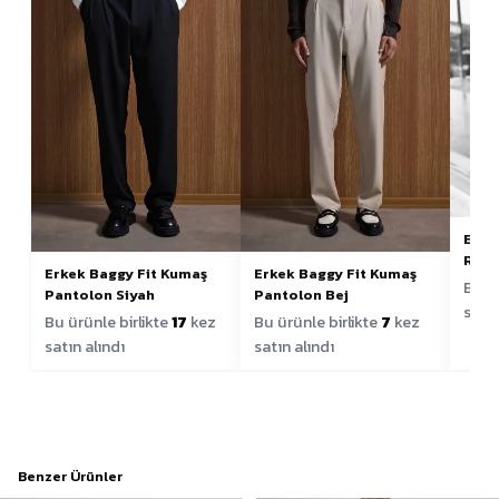
Erke
Raha
Erkek Baggy Fit Kumaş
Erkek Baggy Fit Kumaş
Bu ür
Pantolon Siyah
Pantolon Bej
satın
Bu ürünle birlikte
17
kez
Bu ürünle birlikte
7
kez
satın alındı
satın alındı
Benzer Ürünler