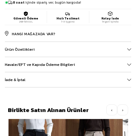
8 saat
içinde sipariş ver, bugün kargoda!
Güvenli Ödeme
Hızlı Teslimat
Kolay İade
256-bit SSL
1-3 iş günü
14 gün içinde
HANGI MAĞAZADA VAR?
Ürün Özellikleri
Havale/EFT ve Kapıda Ödeme Bilgileri
İade & İptal
Birlikte Satın Alınan Ürünler
‹
›