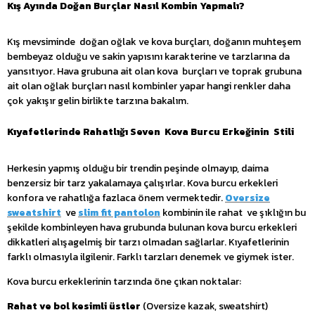
Kış Ayında Doğan Burçlar Nasıl Kombin Yapmalı?
Kış mevsiminde doğan oğlak ve kova burçları, doğanın muhteşem
bembeyaz olduğu ve sakin yapısını karakterine ve tarzlarına da
yansıtıyor. Hava grubuna ait olan kova burçları ve toprak grubuna
ait olan oğlak burçları nasıl kombinler yapar hangi renkler daha
çok yakışır gelin birlikte tarzına bakalım.
Kıyafetlerinde Rahatlığı Seven  Kova Burcu Erkeğinin  Stili 
Herkesin yapmış olduğu bir trendin peşinde olmayıp, daima
benzersiz bir tarz yakalamaya çalışırlar. Kova burcu erkekleri
konfora ve rahatlığa fazlaca önem vermektedir.
Oversize
sweatshirt
ve
slim
fit pantolon
kombinin ile rahat ve şıklığın bu
şekilde kombinleyen hava grubunda bulunan kova burcu erkekleri
dikkatleri alışagelmiş bir tarzı olmadan sağlarlar. Kıyafetlerinin
farklı olmasıyla ilgilenir. Farklı tarzları denemek ve giymek ister.
Kova burcu erkeklerinin tarzında öne çıkan noktalar:
Rahat ve bol kesimli üstler
(Oversize kazak, sweatshirt)