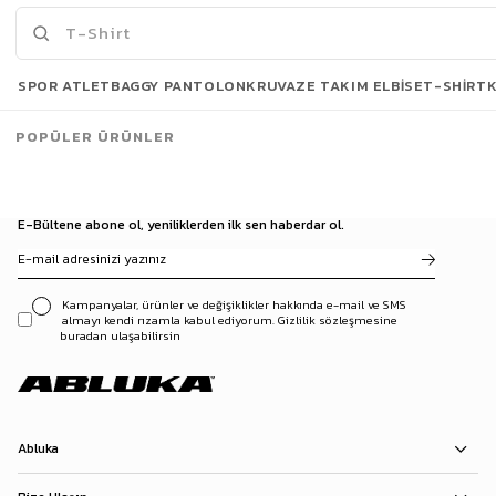
arasındadır.
Ceketler
ve
göm
lekler
tam onluktur.Tarzına uygun
ayhakkabı ve kemerlerle tarzını tamamlar.
Kova Ve Oğlak burçlarının tercih edebileceği kombin parçalarına
SPOR ATLET
BAGGY PANTOLON
KRUVAZE TAKIM ELBISE
T-SHIRT
www.ablukaonline
adresimizden ulaşabilirsiniz.
Etiketler:
kova-oğlak -burcu-kombin-onerileri-13-01
POPÜLER ÜRÜNLER
Ocak 13, 2023
Listeye dön
E-Bültene abone ol, yeniliklerden ilk sen haberdar ol.
Kampanyalar, ürünler ve değişiklikler hakkında e-mail ve SMS
almayı kendi rızamla kabul ediyorum. Gizlilik sözleşmesine
buradan ulaşabilirsin
Abluka