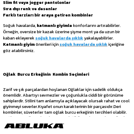
Slim fit veya jogger pantolonlar
Sıra dışı renk ve desenler
Farklı tarzları bir araya getiren kombinler
Soğuk havalarda,
katmanlı giyimle
konforlarını artırabilirler.
Örneğin, oversize bir kazak üzerine şişme mont ya da uzun bir
kaban ekleyerek
soğuk havalarda şıklık
yakalayabilirler.
Katmanlı giyim
önerileri için
soğuk havalarda şıklık
içeriğine
göz atabilirsiniz.
Oğlak  Burcu Erkeğinin  Kombin Seçimleri
Zarif ve şık parçalardan hoşlanan Oğlaklar için sadelik oldukça
önemlidir. Abartıyı sevmezler ve çoğunlukla ciddi bir görünüme
sahiplerdir. Stilini tam anlamıyla açıklayacak olursak rahat ve cool
giyinmeyi severler.Kıyafet onun karakterinin bir parçasıdır.Deri
kombinler, süveterler tam oğlak burcu erkeğinin tercihleri olabilir.
Değişen trendler çok onlara göre değildir. Sadece yeni trendlerden
kendisine en uygun olanı seçer. Ne kadar çok sade ve klasik
giyinmeyi sevselerde spor kıyafetler de onlar için birinci tercihler