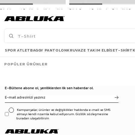
Erkek Laurent Deri Kordon Vintage Kol Saati Kahverengi
Erkek Sunset Deri Kordon Retro Kol Saati Gold
1.999,90 TL
1.999,90 TL
3500 TL ve üzeri %5 | 5000 TL ve üzeri %10
İNDİRİM
Son Bakılanlar
SPOR ATLET
BAGGY PANTOLON
KRUVAZE TAKIM ELBISE
T-SHIRT
POPÜLER ÜRÜNLER
E-Bültene abone ol, yeniliklerden ilk sen haberdar ol.
Kampanyalar, ürünler ve değişiklikler hakkında e-mail ve SMS
almayı kendi rızamla kabul ediyorum. Gizlilik sözleşmesine
buradan ulaşabilirsin