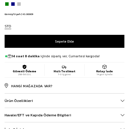
Gümüş/Siyah | KS.00009
STD
14 saat 8 dakika
içinde sipariş ver, Cumartesi kargoda!
Güvenli Ödeme
Hızlı Teslimat
Kolay İade
256-bit SSL
1-3 iş günü
14 gün içinde
HANGI MAĞAZADA VAR?
Ürün Özellikleri
Havale/EFT ve Kapıda Ödeme Bilgileri