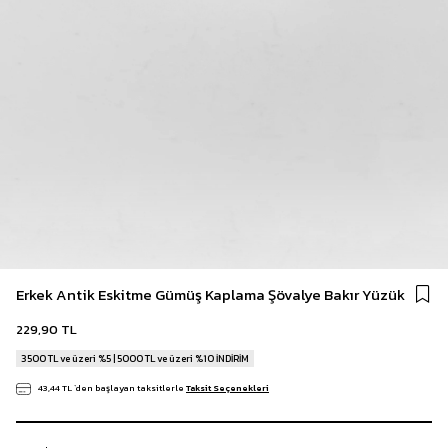
Erkek Antik Eskitme Gümüş Kaplama Şövalye Bakır Yüzük
229,90 TL
3500 TL ve üzeri %5 | 5000 TL ve üzeri %10 İNDİRİM
43,44 TL
`den başlayan taksitlerle
Taksit Seçenekleri