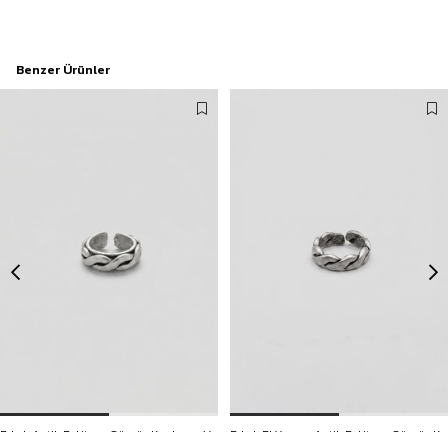
Benzer Ürünler
Erkek Antik Eskitme Gümüş Kaplama Viking Tarzı Bakır Yüzük
Erkek El Yapımı Antik Eskitme Gümüş Kaplama Cuban Bakır Yüzük