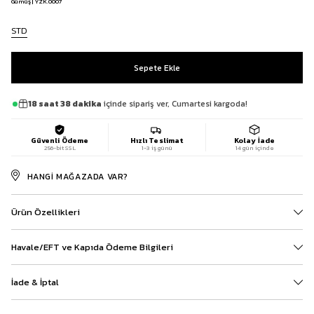
Gümüş | YZK.0007
STD
18 saat 38 dakika
içinde sipariş ver, Cumartesi kargoda!
Güvenli Ödeme
Hızlı Teslimat
Kolay İade
256-bit SSL
1-3 iş günü
14 gün içinde
HANGI MAĞAZADA VAR?
Ürün Özellikleri
Havale/EFT ve Kapıda Ödeme Bilgileri
İade & İptal