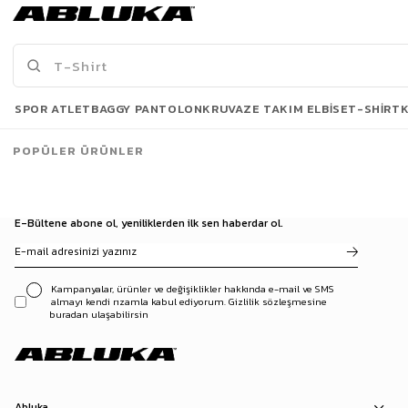
249,90 TL
249,90 TL
3500 TL ve üzeri %5 | 5000 TL ve üzeri %10
3500 TL ve üzeri %5 | 5000 TL ve üzeri %10
İNDİRİM
İNDİRİM
Son Bakılanlar
SPOR ATLET
BAGGY PANTOLON
KRUVAZE TAKIM ELBISE
T-SHIRT
POPÜLER ÜRÜNLER
E-Bültene abone ol, yeniliklerden ilk sen haberdar ol.
Kampanyalar, ürünler ve değişiklikler hakkında e-mail ve SMS
almayı kendi rızamla kabul ediyorum. Gizlilik sözleşmesine
buradan ulaşabilirsin
Abluka