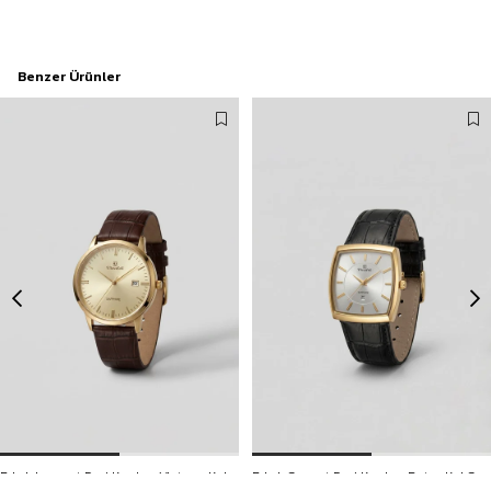
Benzer Ürünler
Erkek Laurent Deri Kordon Vintage Kol Saati Kahverengi
Erkek Sunset Deri Kordon Retro Kol Saati Gold