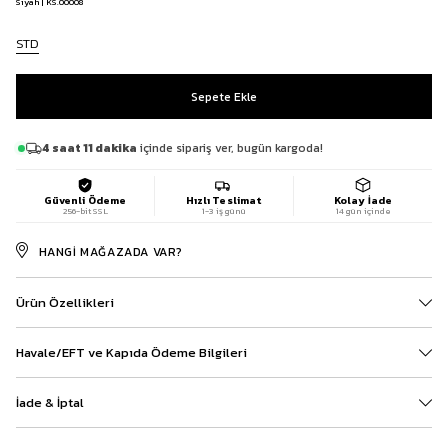
Siyah | KS.00008
STD
4 saat 11 dakika
içinde sipariş ver, bugün kargoda!
Güvenli Ödeme
Hızlı Teslimat
Kolay İade
256-bit SSL
1-3 iş günü
14 gün içinde
HANGI MAĞAZADA VAR?
Ürün Özellikleri
Havale/EFT ve Kapıda Ödeme Bilgileri
İade & İptal