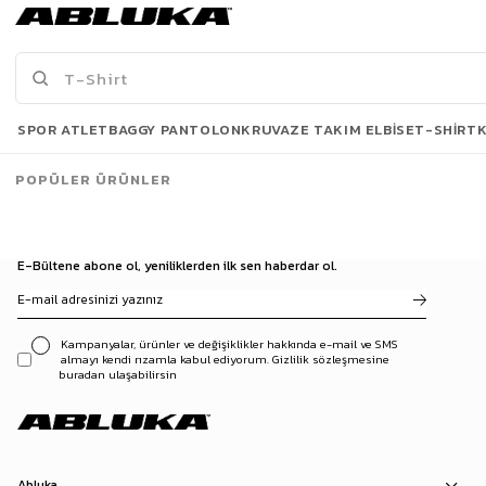
1.999,90 TL
1.999,90 TL
3500 TL ve üzeri %5 | 5000 TL ve üzeri %10
İNDİRİM
Son Bakılanlar
SPOR ATLET
BAGGY PANTOLON
KRUVAZE TAKIM ELBISE
T-SHIRT
POPÜLER ÜRÜNLER
E-Bültene abone ol, yeniliklerden ilk sen haberdar ol.
Kampanyalar, ürünler ve değişiklikler hakkında e-mail ve SMS
almayı kendi rızamla kabul ediyorum. Gizlilik sözleşmesine
buradan ulaşabilirsin
Abluka