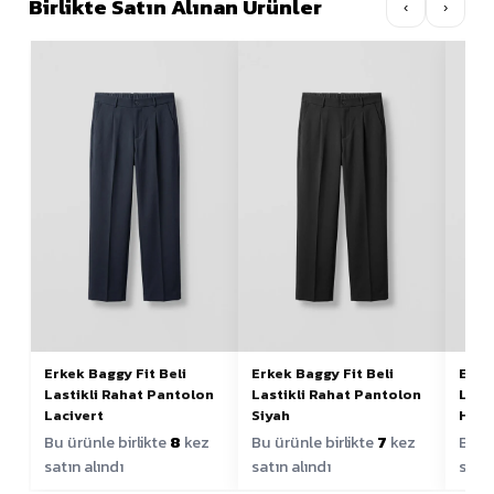
Birlikte Satın Alınan Ürünler
‹
›
Erkek Baggy Fit Beli
Erkek Baggy Fit Beli
Erke
Lastikli Rahat Pantolon
Lastikli Rahat Pantolon
Last
Lacivert
Siyah
Haki
Bu ürünle birlikte
8
kez
Bu ürünle birlikte
7
kez
Bu ür
satın alındı
satın alındı
satın