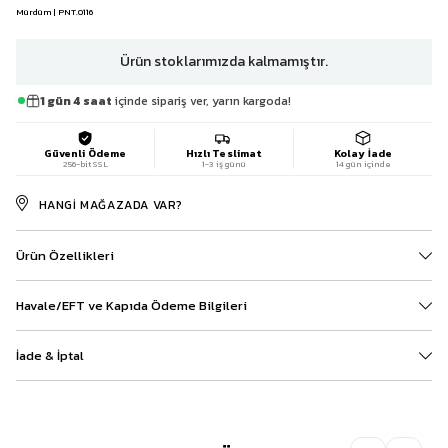
Mürdüm | PNT.0116
Ürün stoklarımızda kalmamıştır.
1 gün 4 saat
içinde sipariş ver, yarın kargoda!
Güvenli Ödeme
Hızlı Teslimat
Kolay İade
256-bit SSL
1-3 iş günü
14 gün içinde
HANGI MAĞAZADA VAR?
Ürün Özellikleri
Havale/EFT ve Kapıda Ödeme Bilgileri
İade & İptal