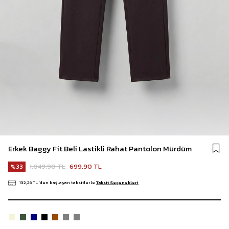
Erkek Baggy Fit Beli Lastikli Rahat Pantolon Mürdüm
1.049,90 TL
699,90 TL
33
132,26 TL
`den başlayan taksitlerle
Taksit Seçenekleri