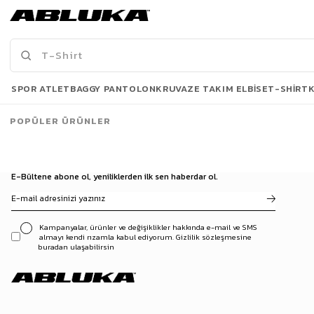
Erkek Baggy Fit Kumaş Pantolon Bej
Erkek Baggy Fit Kumaş Pantolon Kahve
1.299,90 TL
1.299,90 TL
Son Bakılanlar
SPOR ATLET
BAGGY PANTOLON
KRUVAZE TAKIM ELBISE
T-SHIRT
POPÜLER ÜRÜNLER
E-Bültene abone ol, yeniliklerden ilk sen haberdar ol.
Kampanyalar, ürünler ve değişiklikler hakkında e-mail ve SMS
almayı kendi rızamla kabul ediyorum. Gizlilik sözleşmesine
buradan ulaşabilirsin