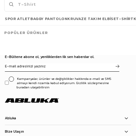
Son Bakılanlar
SPOR ATLET
BAGGY PANTOLON
KRUVAZE TAKIM ELBISE
T-SHIRT
POPÜLER ÜRÜNLER
E-Bültene abone ol, yeniliklerden ilk sen haberdar ol.
Kampanyalar, ürünler ve değişiklikler hakkında e-mail ve SMS
almayı kendi rızamla kabul ediyorum. Gizlilik sözleşmesine
buradan ulaşabilirsin
Abluka
Bize Ulaşın