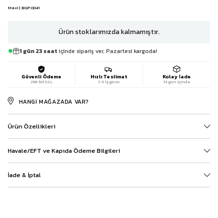
Mavi | BGP.0041
Ürün stoklarımızda kalmamıştır.
1 gün 23 saat
içinde sipariş ver, Pazartesi kargoda!
Güvenli Ödeme
Hızlı Teslimat
Kolay İade
256-bit SSL
1-3 iş günü
14 gün içinde
HANGI MAĞAZADA VAR?
Ürün Özellikleri
Havale/EFT ve Kapıda Ödeme Bilgileri
İade & İptal