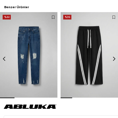
Benzer Ürünler
%44
%36
Erkek Boyfriend Kalıp Yıpratılmış Jean Pantolon Koyu Mavi
Erkek Baggy Fit Şerit Detaylı Duo Jean Siyah
499,00 TL
699,00 TL
889,90 TL
1.099,90 TL