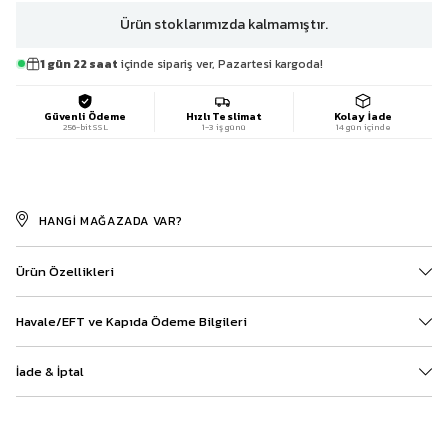
Ürün stoklarımızda kalmamıştır.
1 gün 22 saat
içinde sipariş ver, Pazartesi kargoda!
Güvenli Ödeme
Hızlı Teslimat
Kolay İade
256-bit SSL
1-3 iş günü
14 gün içinde
HANGI MAĞAZADA VAR?
Ürün Özellikleri
Havale/EFT ve Kapıda Ödeme Bilgileri
İade & İptal