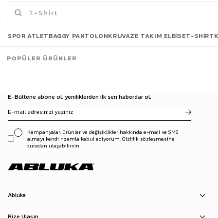
Son Bakılanlar
SPOR ATLET
BAGGY PANTOLON
KRUVAZE TAKIM ELBISE
T-SHIRT
POPÜLER ÜRÜNLER
E-Bültene abone ol, yeniliklerden ilk sen haberdar ol.
Kampanyalar, ürünler ve değişiklikler hakkında e-mail ve SMS
almayı kendi rızamla kabul ediyorum. Gizlilik sözleşmesine
buradan ulaşabilirsin
Abluka
Bize Ulaşın