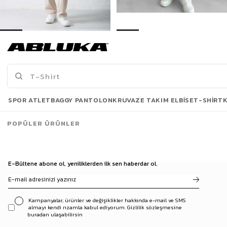
Erkek Regular Fit Beli Lastikli Rahat Eşofman Bej
Erkek Regular Fit Beli Lastikli Rahat Eşofman Yeşil
499,00 TL
499,00 TL
869,90 TL
869,90 TL
Son Bakılanlar
SPOR ATLET
BAGGY PANTOLON
KRUVAZE TAKIM ELBISE
T-SHIRT
POPÜLER ÜRÜNLER
E-Bültene abone ol, yeniliklerden ilk sen haberdar ol.
Kampanyalar, ürünler ve değişiklikler hakkında e-mail ve SMS
almayı kendi rızamla kabul ediyorum. Gizlilik sözleşmesine
buradan ulaşabilirsin