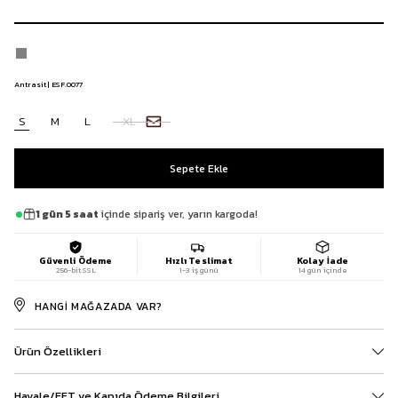
Antrasit | ESF.0077
S
M
L
XL
1 gün 5 saat
içinde sipariş ver, yarın kargoda!
Güvenli Ödeme
Hızlı Teslimat
Kolay İade
256-bit SSL
1-3 iş günü
14 gün içinde
HANGI MAĞAZADA VAR?
Ürün Özellikleri
Havale/EFT ve Kapıda Ödeme Bilgileri