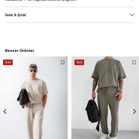
İade & İptal
Benzer Ürünler
%43
%43