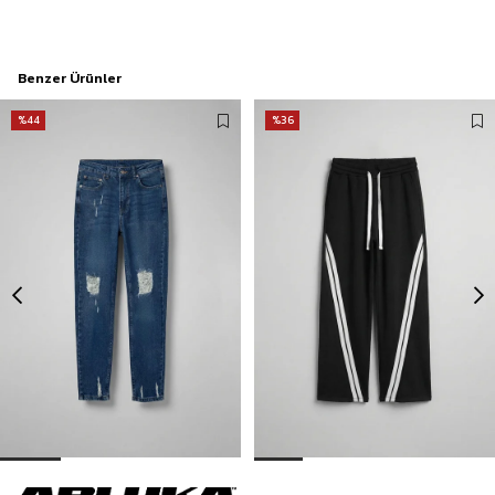
Benzer Ürünler
%44
%36
Erkek Boyfriend Kalıp Yıpratılmış Jean Pantolon Koyu Mavi
Erkek Baggy Fit Şerit Detaylı Duo Jean Siyah