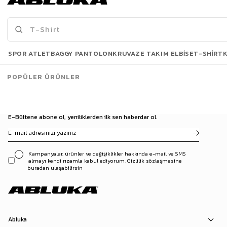
499,00 TL
699,00 TL
889,90 TL
1.099,90 TL
Son Bakılanlar
SPOR ATLET
BAGGY PANTOLON
KRUVAZE TAKIM ELBISE
T-SHIRT
POPÜLER ÜRÜNLER
E-Bültene abone ol, yeniliklerden ilk sen haberdar ol.
Kampanyalar, ürünler ve değişiklikler hakkında e-mail ve SMS
almayı kendi rızamla kabul ediyorum. Gizlilik sözleşmesine
buradan ulaşabilirsin
Abluka