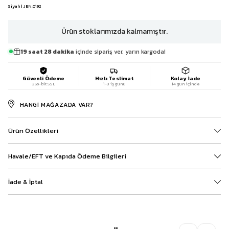
Siyah | JEN.0192
Ürün stoklarımızda kalmamıştır.
19 saat 28 dakika
içinde sipariş ver, yarın kargoda!
Güvenli Ödeme
Hızlı Teslimat
Kolay İade
256-bit SSL
1-3 iş günü
14 gün içinde
HANGI MAĞAZADA VAR?
Ürün Özellikleri
Havale/EFT ve Kapıda Ödeme Bilgileri
İade & İptal