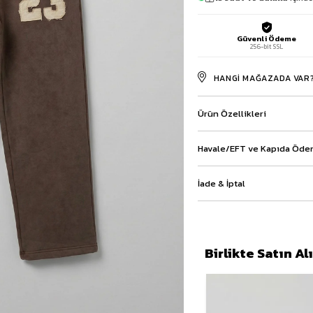
Baggy Şort
Keten Şort
Güvenli Ödeme
Kargo Şort
256-bit SSL
İKİLİ TAKIM
Gömlek Pantolon Takım
HANGI MAĞAZADA VAR
Ceket Pantolon Takım
Eşofman Takımı
Ürün Özellikleri
Havale/EFT ve Kapıda Ödem
İade & İptal
Birlikte Satın A