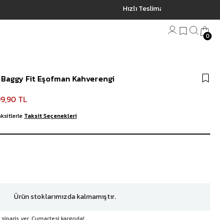
0
Bandana
ı Baggy Fit Eşofman Kahverengi
Plaj Havlu
Anahtarlık
9,90 TL
ksitlerle
Taksit Seçenekleri
Ürün stoklarımızda kalmamıştır.
 sipariş ver, Cumartesi kargoda!