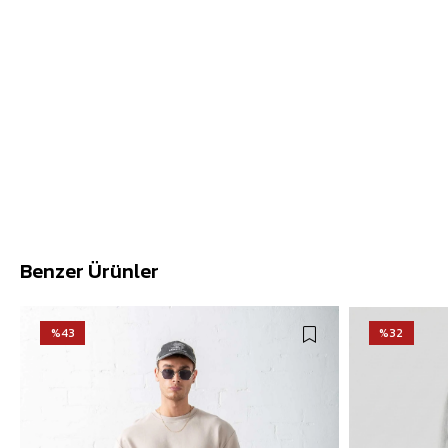
Benzer Ürünler
%43
%32