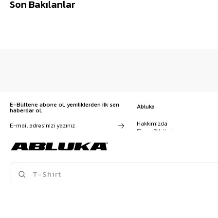
Son Bakılanlar
E-Bültene abone ol, yeniliklerden ilk sen
Abluka
haberdar ol.
Hakkımızda
Firma Bilgileri
Franchise Başvuru
Kampanyalar, ürünler ve
Kariyer
değişiklikler hakkında e-mail ve
İş Birliği
SMS almayı kendi rızamla kabul
Sözleşmeler
ediyorum. Gizlilik sözleşmesine
Blog
buradan ulaşabilirsin
SPOR ATLET
BAGGY PANTOLON
KRUVAZE TAKIM ELBISE
T-SHIRT