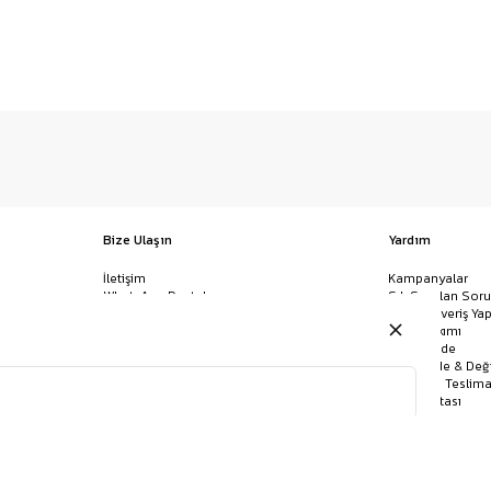
Bize Ulaşın
Yardım
İletişim
Kampanyalar
WhatsApp Destek
Sık Sorulan Soru
Mağazalar
Nasıl Alışveriş Yap
Ödeme Yöntemleri
Giysi Bakımı
Banka Hesap Bilgileri
İptal & İade
Havale/EFT ve Kapıda Ödeme
Kolay İade & Değ
Uygulamamızı İndirin
Kargo ve Teslima
Site Haritası
KEMER
GÖMLEK
BANDANA
JEAN
ÇORAP
POLO YAKA TIŞÖRT