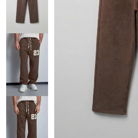
Bisiklet Yaka T-Shirt
Pamuklu T-Shirt
Spor Atleti
Sweatshirt
Hoodie / Kapüşonlu
Hırka
Kazak