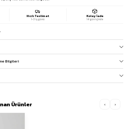
Hızlı Teslimat
Kolay İade
1-3 iş günü
14 gün içinde
?
e Bilgileri
lınan Ürünler
‹
›