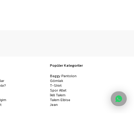
Popüler Kategoriler
Baggy Pantolon
lar
Gömlek
ılır?
T-Shirt
Spor Atlet
İkili Takım
işim
Takım Elbise
t
Jean