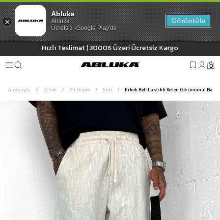
Abluka
Görüntüle
Abluka
Ücretsiz -Google Play'de
Hızlı Teslimat | 3000₺ Üzeri Ücretsiz Kargo
0
Anasayfa
Erkek
Alt Giyim
Şort
Erkek Beli Lastikli Keten Görünümlü Baggy