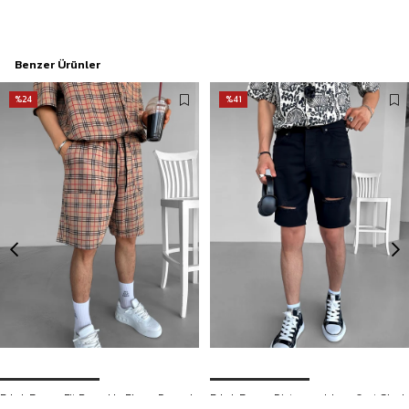
Benzer Ürünler
%24
%41
Erkek Baggy Fit Pamuklu Ekose Desenli Şort Kahverengi
Erkek Baggy Distressed Jean Şort Siyah