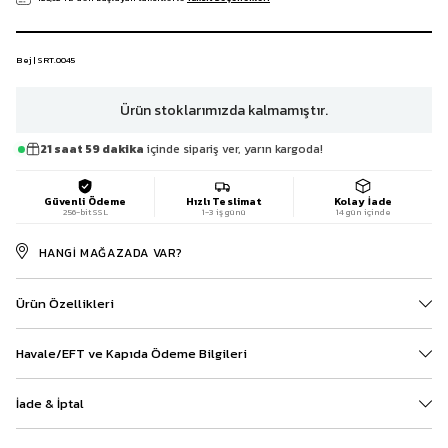
Bej | SRT.0045
Ürün stoklarımızda kalmamıştır.
21 saat 59 dakika
içinde sipariş ver, yarın kargoda!
Güvenli Ödeme
Hızlı Teslimat
Kolay İade
256-bit SSL
1-3 iş günü
14 gün içinde
HANGI MAĞAZADA VAR?
Ürün Özellikleri
Havale/EFT ve Kapıda Ödeme Bilgileri
İade & İptal