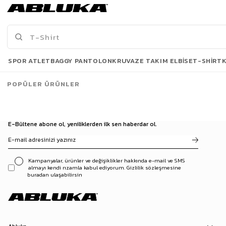
309,90 TL
399,00 TL
409,90 TL
679,90 TL
Son Bakılanlar
SPOR ATLET
BAGGY PANTOLON
KRUVAZE TAKIM ELBISE
T-SHIRT
POPÜLER ÜRÜNLER
E-Bültene abone ol, yeniliklerden ilk sen haberdar ol.
Kampanyalar, ürünler ve değişiklikler hakkında e-mail ve SMS
almayı kendi rızamla kabul ediyorum. Gizlilik sözleşmesine
buradan ulaşabilirsin