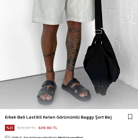
Erkek Beli Lastikli Keten Görünümlü Baggy Şort Bej
929,90 TL
639,90 TL
31
120,92 TL
`den başlayan taksitlerle
Taksit Seçenekleri