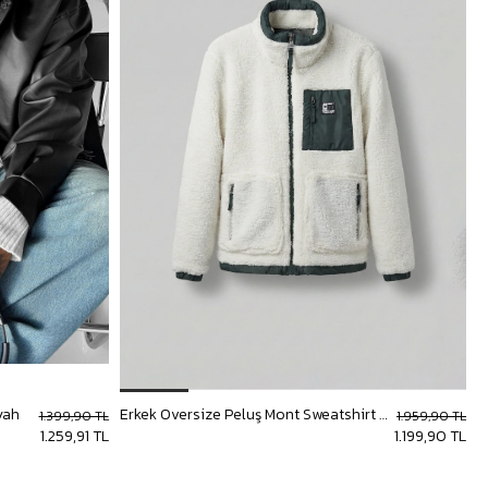
yah
Erkek Oversize Peluş Mont Sweatshirt Ceket Beyaz
1.399,90 TL
1.959,90 TL
1.259,91 TL
1.199,90 TL