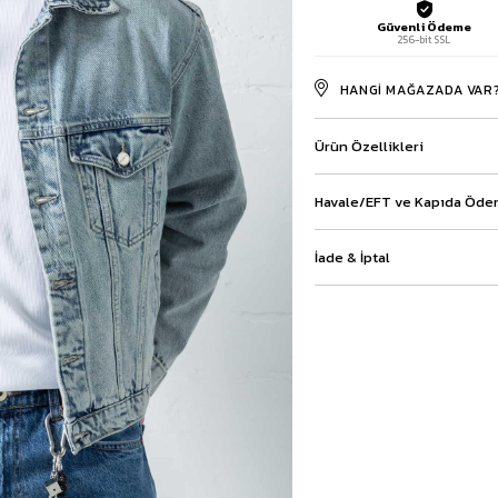
Baggy Şort
Güvenli Ödeme
256-bit SSL
Keten Şort
Kargo Şort
HANGI MAĞAZADA VAR
İKİLİ TAKIM
Gömlek Pantolon Takım
Ceket Pantolon Takım
Ürün Özellikleri
Eşofman Takımı
Havale/EFT ve Kapıda Ödem
İade & İptal