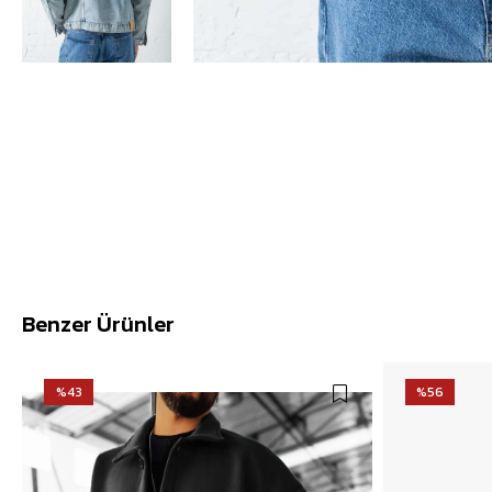
Benzer Ürünler
%43
%56