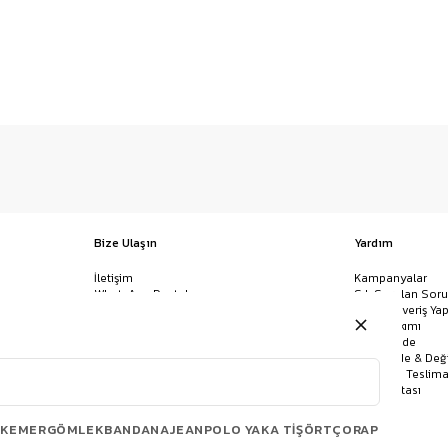
Bize Ulaşın
Yardım
İletişim
Kampanyalar
WhatsApp Destek
Sık Sorulan Soru
Mağazalar
Nasıl Alışveriş Yap
Ödeme Yöntemleri
Giysi Bakımı
Banka Hesap Bilgileri
İptal & İade
Havale/EFT ve Kapıda Ödeme
Kolay İade & Değ
Uygulamamızı İndirin
Kargo ve Teslima
Site Haritası
KEMER
GÖMLEK
BANDANA
JEAN
POLO YAKA TIŞÖRT
ÇORAP