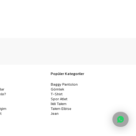
Popüler Kategoriler
Baggy Pantolon
lar
Gömlek
ılır?
T-Shirt
Spor Atlet
İkili Takım
işim
Takım Elbise
t
Jean