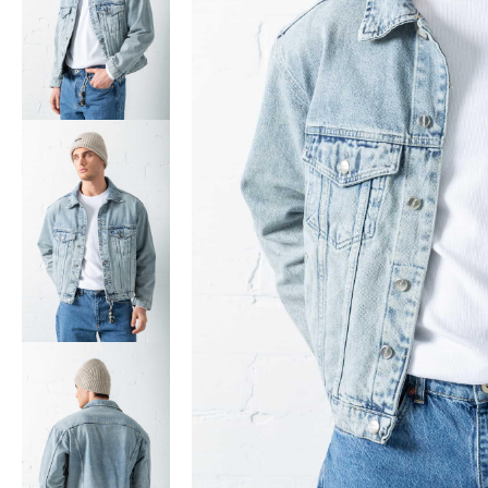
Bisiklet Yaka T-Shirt
Pamuklu T-Shirt
Spor Atleti
Sweatshirt
Hoodie / Kapüşonlu
Hırka
Kazak