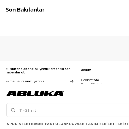
Son Bakılanlar
E-Bültene abone ol, yeniliklerden ilk sen
Abluka
haberdar ol.
Hakkımızda
Firma Bilgileri
Franchise Başvuru
Kampanyalar, ürünler ve
Kariyer
değişiklikler hakkında e-mail ve
İş Birliği
SMS almayı kendi rızamla kabul
Sözleşmeler
ediyorum. Gizlilik sözleşmesine
Blog
buradan ulaşabilirsin
SPOR ATLET
BAGGY PANTOLON
KRUVAZE TAKIM ELBISE
T-SHIRT