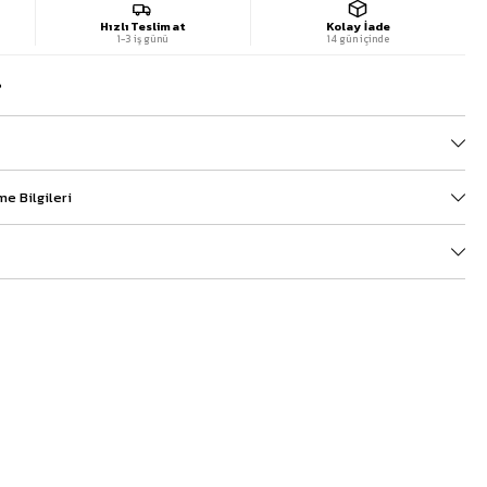
Hızlı Teslimat
Kolay İade
1-3 iş günü
14 gün içinde
?
e Bilgileri