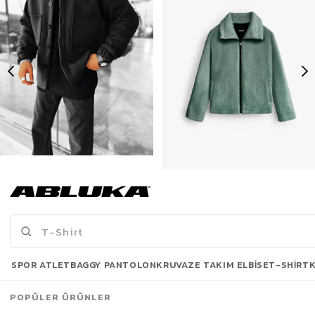
Erkek Oversize Basic Rahat Ceket Siyah
Erkek Oversize Dik Yaka Peluş Ceket Haki Yeşil
399,90 TL
639,90 TL
699,90 TL
1.439,90 TL
Son Bakılanlar
SPOR ATLET
BAGGY PANTOLON
KRUVAZE TAKIM ELBISE
T-SHIRT
POPÜLER ÜRÜNLER