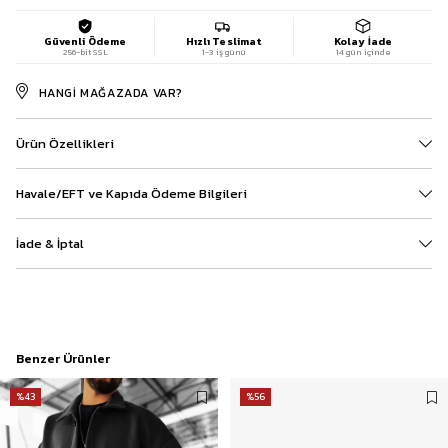
Güvenli Ödeme
Hızlı Teslimat
Kolay İade
256-bit SSL
1-3 iş günü
14 gün içinde
HANGI MAĞAZADA VAR?
Ürün Özellikleri
Havale/EFT ve Kapıda Ödeme Bilgileri
İade & İptal
Benzer Ürünler
%43
%56