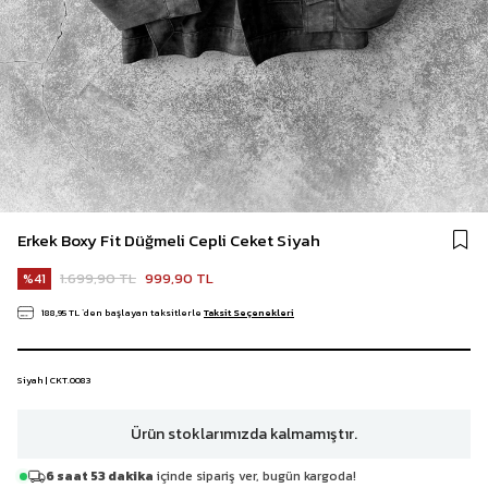
Erkek Boxy Fit Düğmeli Cepli Ceket Siyah
1.699,90 TL
999,90 TL
41
188,95 TL
`den başlayan taksitlerle
Taksit Seçenekleri
Siyah | CKT.0083
Ürün stoklarımızda kalmamıştır.
6 saat 53 dakika
içinde sipariş ver, bugün kargoda!