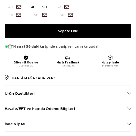
48
46
50
52
54
56
58
14 saat 36 dakika
içinde sipariş ver, yarın kargoda!
Güvenli Ödeme
Hızlı Teslimat
Kolay İade
256-bit SSL
1-3 iş günü
14 gün içinde
HANGI MAĞAZADA VAR?
Ürün Özellikleri
Havale/EFT ve Kapıda Ödeme Bilgileri
İade & İptal