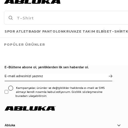
1.572,42 TL
1.249,90 TL
1.849,90 TL
2.199,90 TL
Son Bakılanlar
SPOR ATLET
BAGGY PANTOLON
KRUVAZE TAKIM ELBISE
T-SHIRT
POPÜLER ÜRÜNLER
E-Bültene abone ol, yeniliklerden ilk sen haberdar ol.
Kampanyalar, ürünler ve değişiklikler hakkında e-mail ve SMS
almayı kendi rızamla kabul ediyorum. Gizlilik sözleşmesine
buradan ulaşabilirsin
Abluka