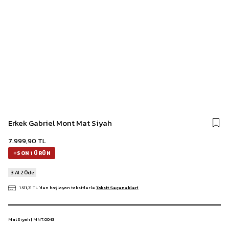
Erkek Gabriel Mont Mat Siyah
7.999,90 TL
SON 1 ÜRÜN
3 Al 2 Öde
1.511,71 TL
`den başlayan taksitlerle
Taksit Seçenekleri
Mat Siyah | MNT.0043