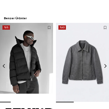
Benzer Ürünler
%15
%43
Erkek Dik Yaka Fermuarlı Şişme Mont Siyah
Erkek Relax Fit Kaşe Mont Antrasit