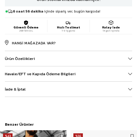
6 saat 56 dakika
içinde sipariş ver, bugün kargoda!
Güvenli Ödeme
Hızlı Teslimat
Kolay İade
256-bit SSL
1-3 iş günü
14 gün içinde
HANGI MAĞAZADA VAR?
Ürün Özellikleri
Havale/EFT ve Kapıda Ödeme Bilgileri
İade & İptal
Benzer Ürünler
%43
%56