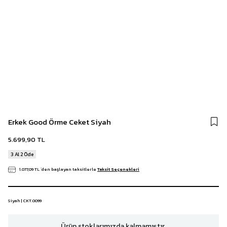
Erkek Good Örme Ceket Siyah
5.699,90 TL
3 Al 2 Öde
1.077,09 TL
`den başlayan taksitlerle
Taksit Seçenekleri
Siyah | CKT.0099
Ürün stoklarımızda kalmamıştır.