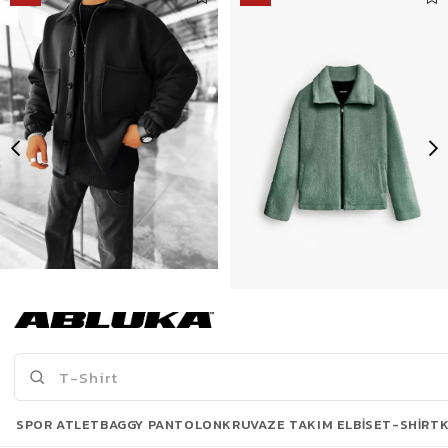
Erkek Oversize Basic Rahat Ceket Siyah
Erkek Oversize Dik Yaka Peluş Ceket Haki Yeşil
399,90 TL
639,90 TL
699,90 TL
1.439,90 TL
Son Bakılanlar
SPOR ATLET
BAGGY PANTOLON
KRUVAZE TAKIM ELBISE
T-SHIRT