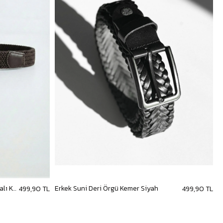
Erkek Smart Casual Örgü Metal Tokalı Kemer Kahve
Erkek Suni Deri Örgü Kemer Siyah
E
499,90 TL
499,90 TL