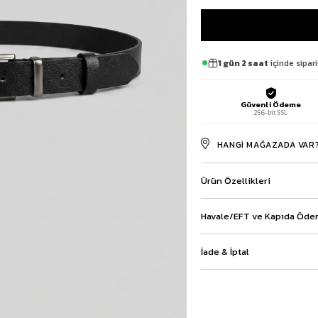
Baggy Şort
Keten Şort
Kargo Şort
İKİLİ TAKIM
1 gün 2 saat
içinde sipari
Gömlek Pantolon Takım
Ceket Pantolon Takım
Güvenli Ödeme
Eşofman Takımı
256-bit SSL
HANGI MAĞAZADA VAR
Ürün Özellikleri
Havale/EFT ve Kapıda Ödem
İade & İptal