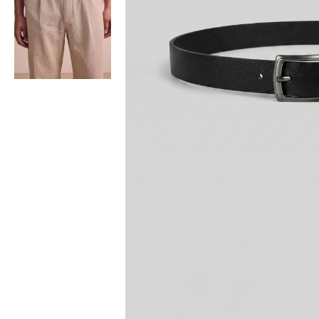
Bisiklet Yaka T-Shirt
Pamuklu T-Shirt
Spor Atleti
Sweatshirt
Hoodie / Kapüşonlu
Hırka
Kazak