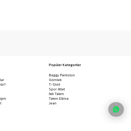
Popüler Kategoriler
Baggy Pantolon
lar
Gömlek
ılır?
T-Shirt
Spor Atlet
İkili Takım
işim
Takım Elbise
t
Jean