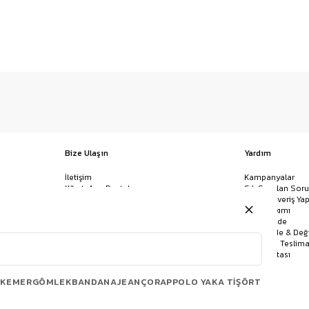
Bize Ulaşın
Yardım
İletişim
Kampanyalar
WhatsApp Destek
Sık Sorulan Soru
Mağazalar
Nasıl Alışveriş Yap
Ödeme Yöntemleri
Giysi Bakımı
Banka Hesap Bilgileri
İptal & İade
Havale/EFT ve Kapıda Ödeme
Kolay İade & Değ
Uygulamamızı İndirin
Kargo ve Teslima
Site Haritası
KEMER
GÖMLEK
BANDANA
JEAN
ÇORAP
POLO YAKA TIŞÖRT