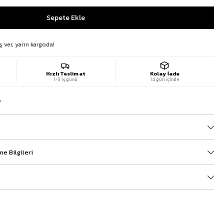
ş ver, yarın kargoda!
Hızlı Teslimat
Kolay İade
1-3 iş günü
14 gün içinde
?
e Bilgileri