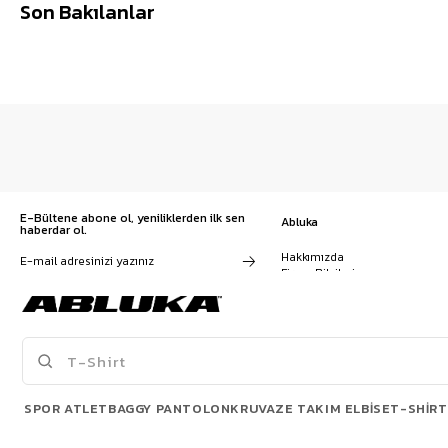
Son Bakılanlar
E-Bültene abone ol, yeniliklerden ilk sen
Abluka
haberdar ol.
Hakkımızda
Firma Bilgileri
Franchise Başvuru
Kampanyalar, ürünler ve
Kariyer
değişiklikler hakkında e-mail ve
İş Birliği
SMS almayı kendi rızamla kabul
Sözleşmeler
ediyorum. Gizlilik sözleşmesine
Blog
buradan ulaşabilirsin
SPOR ATLET
BAGGY PANTOLON
KRUVAZE TAKIM ELBISE
T-SHIRT