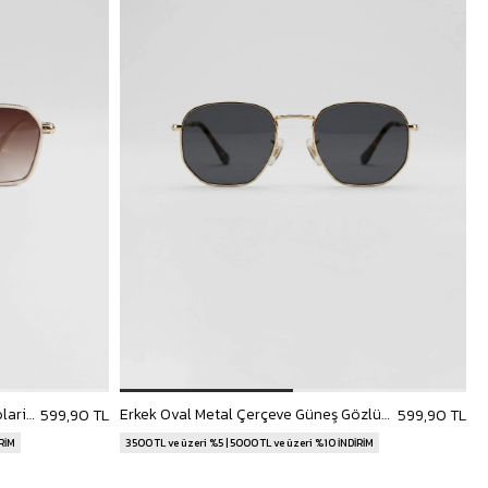
Erkek Zenith Kare Metal Çerçeve Polarize Güneş Gözlüğü Krem
Erkek Oval Metal Çerçeve Güneş Gözlüğü Altın
599,90 TL
599,90 TL
İRİM
3500 TL ve üzeri %5 | 5000 TL ve üzeri %10 İNDİRİM
3