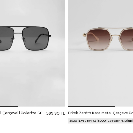
Erkek Kare Metal Çerçeveli Polarize Güneş Gözlüğü Siyah
599,90 TL
3500 TL ve üzeri %5 | 5000 TL ve üzeri %10 İND