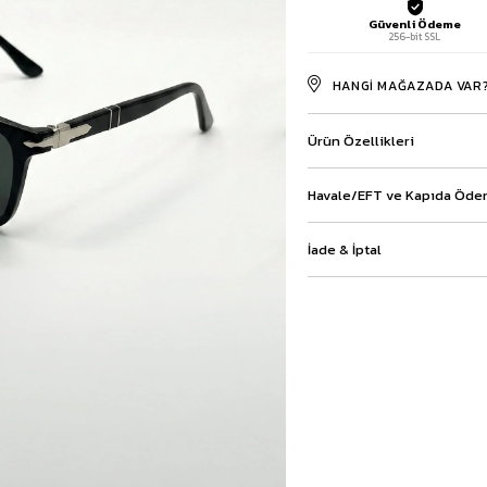
Baggy Şort
Güvenli Ödeme
256-bit SSL
Keten Şort
Kargo Şort
HANGI MAĞAZADA VAR
İKİLİ TAKIM
Gömlek Pantolon Takım
Ürün Özellikleri
Ceket Pantolon Takım
Eşofman Takımı
Havale/EFT ve Kapıda Ödem
İade & İptal