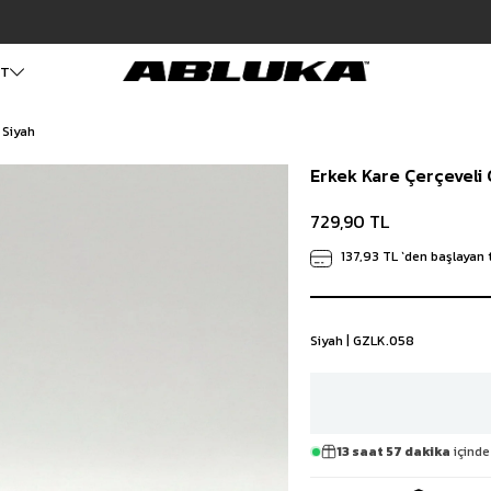
Hızlı Teslimat | 3000₺ Üzeri Ücretsiz Kargo
ET
 Siyah
ALT GİYİM
Cüzdan
DIŞ GİYİM
Erkek Kare Çerçeveli
Pantolon
Ceket
Kartlık
Baggy Pantolon
Kaban
Çanta
729,90 TL
Kumaş Pantolon
Mont
Pileli Pantolon
Trençkot
137,93 TL
`den başlayan t
Keten Pantolon
İÇ GİYİM
Jean
Atlet
Baggy Jean
Boxer
Siyah | GZLK.058
Boyfriend Jean
Çorap
Slim Fit Jean
Distressed Jean
Regular Fit Jean
Eşofman
13 saat 57 dakika
içinde
Şort
Deniz Şortu