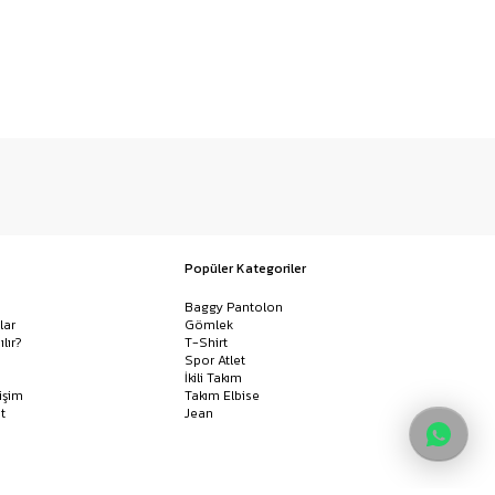
Popüler Kategoriler
Baggy Pantolon
lar
Gömlek
ılır?
T-Shirt
Spor Atlet
İkili Takım
işim
Takım Elbise
t
Jean