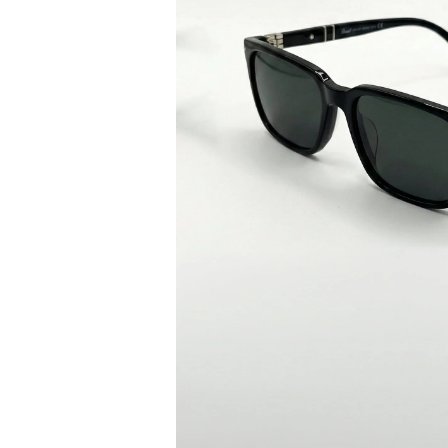
Bisiklet Yaka T-Shirt
Pamuklu T-Shirt
Spor Atleti
Sweatshirt
Hoodie / Kapüşonlu
Hırka
Kazak