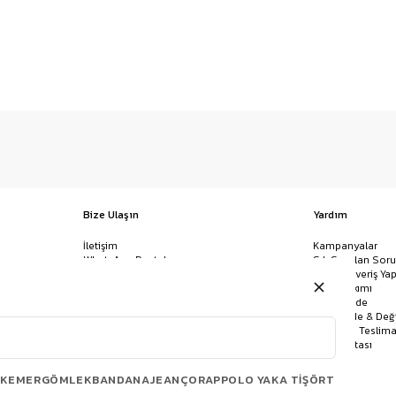
Bize Ulaşın
Yardım
İletişim
Kampanyalar
WhatsApp Destek
Sık Sorulan Soru
Mağazalar
Nasıl Alışveriş Yap
Ödeme Yöntemleri
Giysi Bakımı
Banka Hesap Bilgileri
İptal & İade
Havale/EFT ve Kapıda Ödeme
Kolay İade & Değ
Uygulamamızı İndirin
Kargo ve Teslima
Site Haritası
KEMER
GÖMLEK
BANDANA
JEAN
ÇORAP
POLO YAKA TIŞÖRT