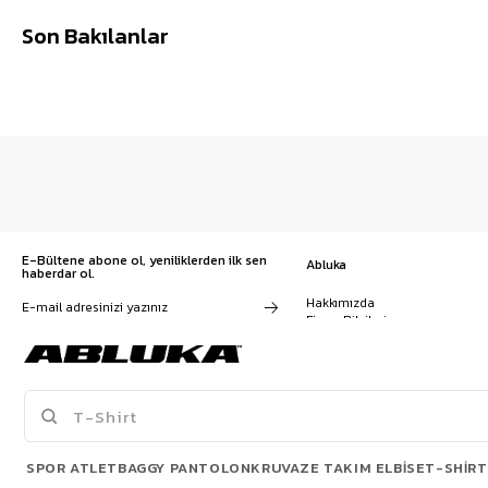
Son Bakılanlar
E-Bültene abone ol, yeniliklerden ilk sen
Abluka
haberdar ol.
Hakkımızda
Firma Bilgileri
Franchise Başvuru
Kampanyalar, ürünler ve
Kariyer
değişiklikler hakkında e-mail ve
İş Birliği
SMS almayı kendi rızamla kabul
Sözleşmeler
ediyorum. Gizlilik sözleşmesine
Blog
buradan ulaşabilirsin
SPOR ATLET
BAGGY PANTOLON
KRUVAZE TAKIM ELBISE
T-SHIRT