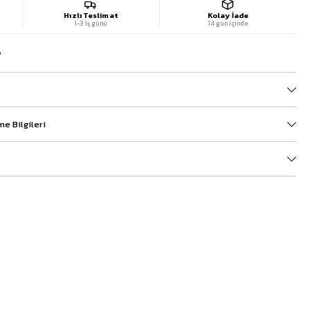
Hızlı Teslimat
Kolay İade
1-3 iş günü
14 gün içinde
?
e Bilgileri