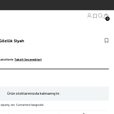
0
Bandana
 Gözlük Siyah
Plaj Havlu
Anahtarlık
aksitlerle
Taksit Seçenekleri
Ürün stoklarımızda kalmamıştır.
 sipariş ver, Cumartesi kargoda!