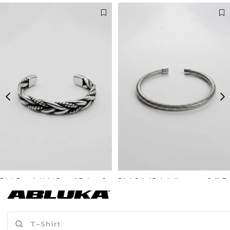
Erkek Burgulu Halat Desenli Bohem Çelik Bileklik Gümüş
Erkek Spiral Dokulu Kapamasız Çelik Bileklik Gümüş
799,90 TL
299,90 TL
3500 TL ve üzeri %5 | 5000 TL ve üzeri %10
3500 TL ve üzeri %5 | 5000 TL ve üzeri %10
İNDİRİM
İNDİRİM