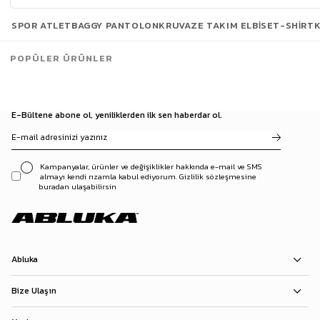
Son Bakılanlar
SPOR ATLET
BAGGY PANTOLON
KRUVAZE TAKIM ELBISE
T-SHIRT
POPÜLER ÜRÜNLER
E-Bültene abone ol, yeniliklerden ilk sen haberdar ol.
Kampanyalar, ürünler ve değişiklikler hakkında e-mail ve SMS
almayı kendi rızamla kabul ediyorum. Gizlilik sözleşmesine
buradan ulaşabilirsin
Abluka
Bize Ulaşın