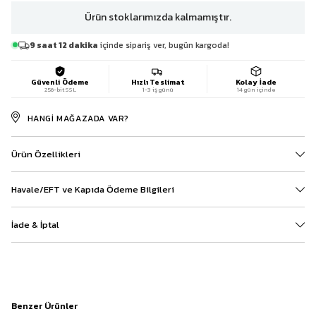
Ürün stoklarımızda kalmamıştır.
9 saat 12 dakika
içinde sipariş ver, bugün kargoda!
Güvenli Ödeme
Hızlı Teslimat
Kolay İade
256-bit SSL
1-3 iş günü
14 gün içinde
HANGI MAĞAZADA VAR?
Ürün Özellikleri
Havale/EFT ve Kapıda Ödeme Bilgileri
İade & İptal
Benzer Ürünler