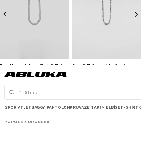
Erkek Modern Balıksırtı Zincir Çelik Kolye Gümüş
Erkek Çelik Sarma Kolye Gümüş
299,90 TL
299,90 TL
Son Bakılanlar
SPOR ATLET
BAGGY PANTOLON
KRUVAZE TAKIM ELBISE
T-SHIRT
POPÜLER ÜRÜNLER