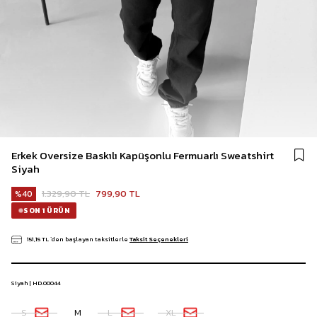
Erkek Oversize Baskılı Kapüşonlu Fermuarlı Sweatshirt
Siyah
1.329,90 TL
799,90 TL
40
SON 1 ÜRÜN
151,15 TL
`den başlayan taksitlerle
Taksit Seçenekleri
Siyah | HD.00044
S
M
L
XL