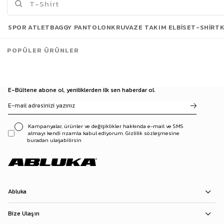
Son Bakılanlar
SPOR ATLET
BAGGY PANTOLON
KRUVAZE TAKIM ELBISE
T-SHIRT
POPÜLER ÜRÜNLER
E-Bültene abone ol, yeniliklerden ilk sen haberdar ol.
Kampanyalar, ürünler ve değişiklikler hakkında e-mail ve SMS
almayı kendi rızamla kabul ediyorum. Gizlilik sözleşmesine
buradan ulaşabilirsin
Abluka
Bize Ulaşın