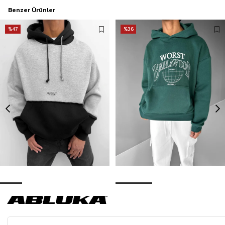
Benzer Ürünler
%47
%36
Erkek Oversize Çift Renkli Kapüşonlu Sweatshirt Gri
Erkek Oversize Nakışlı Kapüşonlu Sweatshirt Yeşil
499,90 TL
599,00 TL
949,90 TL
929,90 TL