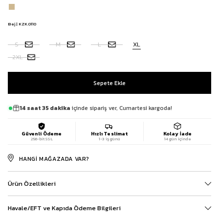
Bej | KZK.0110
S
M
L
XL
2XL
14 saat 35 dakika
içinde sipariş ver, Cumartesi kargoda!
Güvenli Ödeme
Hızlı Teslimat
Kolay İade
256-bit SSL
1-3 iş günü
14 gün içinde
HANGI MAĞAZADA VAR?
Ürün Özellikleri
Havale/EFT ve Kapıda Ödeme Bilgileri