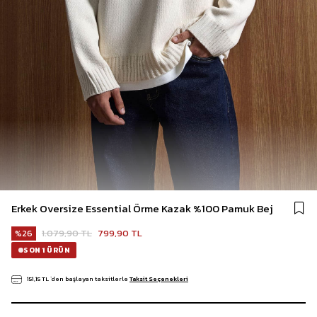
Erkek Oversize Essential Örme Kazak %100 Pamuk Bej
1.079,90 TL
799,90 TL
26
SON 1 ÜRÜN
151,15 TL
`den başlayan taksitlerle
Taksit Seçenekleri