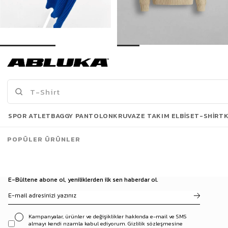
Erkek Extra Oversize Fitilli Örme Kazak Saks Mavi
Erkek Yarım Fermuarlı Örme Kazak Bej
503,93 TL
819,90 TL
719,90 TL
1.099,90 TL
3 Al 2 Öde
Son Bakılanlar
SPOR ATLET
BAGGY PANTOLON
KRUVAZE TAKIM ELBISE
T-SHIRT
POPÜLER ÜRÜNLER
E-Bültene abone ol, yeniliklerden ilk sen haberdar ol.
Kampanyalar, ürünler ve değişiklikler hakkında e-mail ve SMS
almayı kendi rızamla kabul ediyorum. Gizlilik sözleşmesine