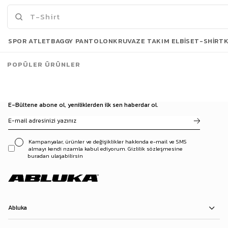
Son Bakılanlar
SPOR ATLET
BAGGY PANTOLON
KRUVAZE TAKIM ELBISE
T-SHIRT
POPÜLER ÜRÜNLER
E-Bültene abone ol, yeniliklerden ilk sen haberdar ol.
Kampanyalar, ürünler ve değişiklikler hakkında e-mail ve SMS
almayı kendi rızamla kabul ediyorum. Gizlilik sözleşmesine
buradan ulaşabilirsin
Abluka