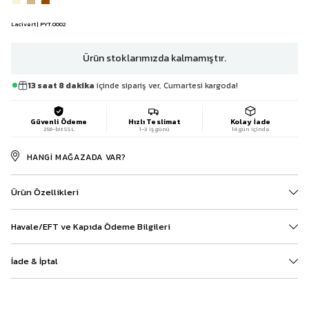
Lacivert | PYT.0002
Ürün stoklarımızda kalmamıştır.
13 saat 8 dakika
içinde sipariş ver, Cumartesi kargoda!
Güvenli Ödeme
Hızlı Teslimat
Kolay İade
256-bit SSL
1-3 iş günü
14 gün içinde
HANGI MAĞAZADA VAR?
Ürün Özellikleri
Havale/EFT ve Kapıda Ödeme Bilgileri
İade & İptal