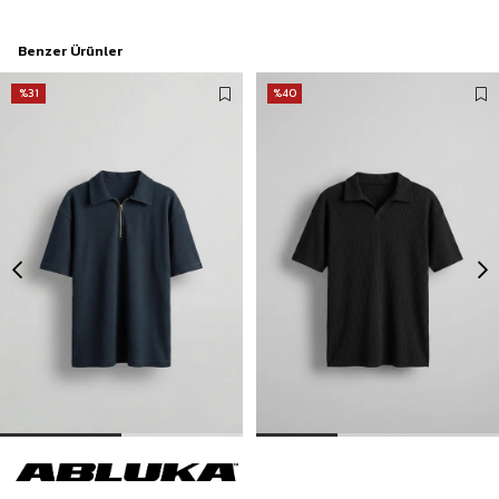
Benzer Ürünler
%31
%40
Erkek Fermuarlı Polo Yaka T-Shirt Lacivert
Erkek Oversize Polo Yaka Basic Fitilli T-Shirt Siyah
449,90 TL
299,00 TL
649,90 TL
499,90 TL