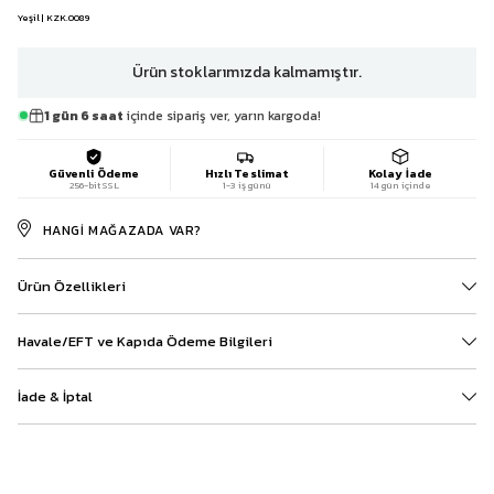
Yeşil | KZK.0089
Ürün stoklarımızda kalmamıştır.
1 gün 6 saat
içinde sipariş ver, yarın kargoda!
Güvenli Ödeme
Hızlı Teslimat
Kolay İade
256-bit SSL
1-3 iş günü
14 gün içinde
HANGI MAĞAZADA VAR?
Ürün Özellikleri
Havale/EFT ve Kapıda Ödeme Bilgileri
İade & İptal