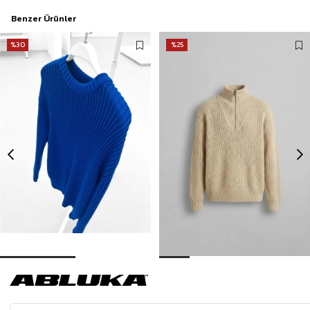
Benzer Ürünler
%30
%25
Erkek Extra Oversize Fitilli Örme Kazak Saks Mavi
Erkek Yarım Fermuarlı Örme Kazak Bej
503,93 TL
819,90 TL
719,90 TL
1.099,90 TL
3 Al 2 Öde