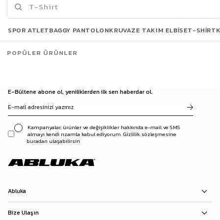
Son Bakılanlar
SPOR ATLET
BAGGY PANTOLON
KRUVAZE TAKIM ELBISE
T-SHIRT
POPÜLER ÜRÜNLER
E-Bültene abone ol, yeniliklerden ilk sen haberdar ol.
Kampanyalar, ürünler ve değişiklikler hakkında e-mail ve SMS
almayı kendi rızamla kabul ediyorum. Gizlilik sözleşmesine
buradan ulaşabilirsin
Abluka
Bize Ulaşın