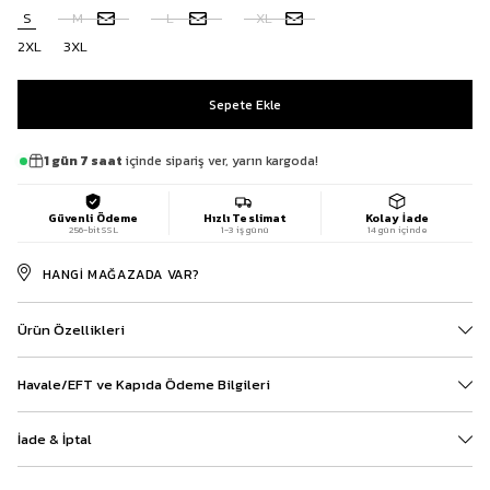
S
M
L
XL
2XL
3XL
1 gün 7 saat
içinde sipariş ver, yarın kargoda!
Güvenli Ödeme
Hızlı Teslimat
Kolay İade
256-bit SSL
1-3 iş günü
14 gün içinde
HANGI MAĞAZADA VAR?
Ürün Özellikleri
Havale/EFT ve Kapıda Ödeme Bilgileri
İade & İptal