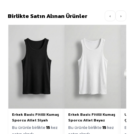
Birlikte Satın Alınan Ürünler
‹
›
Erkek Basic Fitilli Kumaş
Erkek Basic Fitilli Kumaş
Unis
Sporcu Atlet Siyah
Sporcu Atlet Beyaz
Çora
Bu ürünle birlikte
15
kez
Bu ürünle birlikte
15
kez
Bu ür