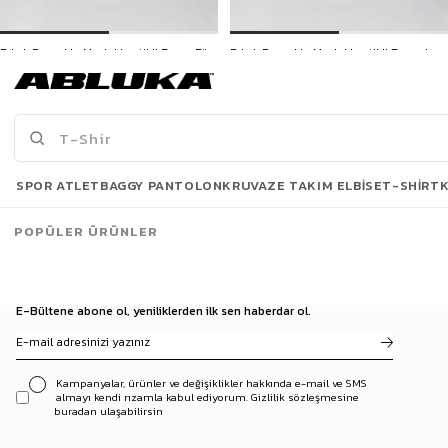
Erkek Pamuklu Modal Lastikli Boxer Füme
Erkek Pamuklu Modal Lastikli Boxer Lacivert
159,90 TL
159,90 TL
3500 TL ve üzeri %5 | 5000 TL ve üzeri %10
3500 TL ve üzeri %5 | 5000 TL ve üzeri %10
İNDİRİM
İNDİRİM
Son Bakılanlar
SPOR ATLET
BAGGY PANTOLON
KRUVAZE TAKIM ELBISE
T-SHIRT
POPÜLER ÜRÜNLER
E-Bültene abone ol, yeniliklerden ilk sen haberdar ol.
Kampanyalar, ürünler ve değişiklikler hakkında e-mail ve SMS
almayı kendi rızamla kabul ediyorum. Gizlilik sözleşmesine
buradan ulaşabilirsin