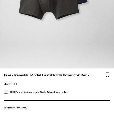
Erkek Pamuklu Modal Lastikli 3’lü Boxer Çok Renkli
449,90 TL
85,02 TL
`den başlayan taksitlerle
Taksit Seçenekleri
Çok Renkli | BX.00028