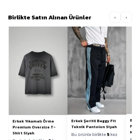
Birlikte Satın Alınan Ürünler
‹
›
Erke
Erkek Şeritli Baggy Fit
Erkek Yıkamalı Örme
Fit 
Teknik Pantolon Siyah
Premium Oversize T-
Mavi
Shirt Siyah
Bu ürünle birlikte
5
kez
Bu ür