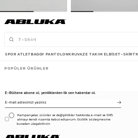
Erkek Fermuarlı Polo Yaka T-Shirt Lacivert
Erkek Oversize Polo Yaka Basic Fitilli T-Shirt Siyah
449,90 TL
299,00 TL
649,90 TL
499,90 TL
Son Bakılanlar
SPOR ATLET
BAGGY PANTOLON
KRUVAZE TAKIM ELBISE
T-SHIRT
POPÜLER ÜRÜNLER
E-Bültene abone ol, yeniliklerden ilk sen haberdar ol.
Kampanyalar, ürünler ve değişiklikler hakkında e-mail ve SMS
almayı kendi rızamla kabul ediyorum. Gizlilik sözleşmesine
buradan ulaşabilirsin