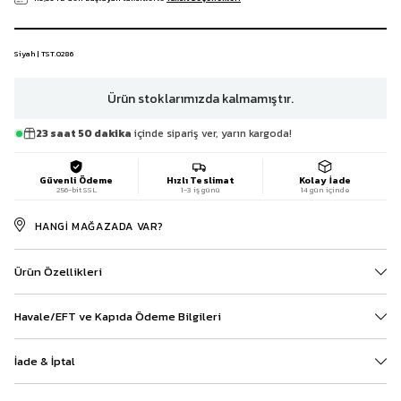
Siyah | TST.0286
Ürün stoklarımızda kalmamıştır.
23 saat 50 dakika
içinde sipariş ver, yarın kargoda!
Güvenli Ödeme
Hızlı Teslimat
Kolay İade
256-bit SSL
1-3 iş günü
14 gün içinde
HANGI MAĞAZADA VAR?
Ürün Özellikleri
Havale/EFT ve Kapıda Ödeme Bilgileri
İade & İptal