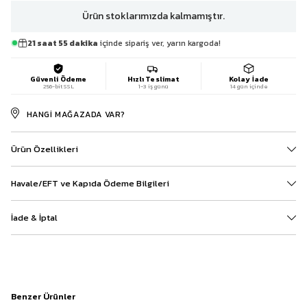
Ürün stoklarımızda kalmamıştır.
21 saat 55 dakika
içinde sipariş ver, yarın kargoda!
Güvenli Ödeme
Hızlı Teslimat
Kolay İade
256-bit SSL
1-3 iş günü
14 gün içinde
HANGI MAĞAZADA VAR?
Ürün Özellikleri
Havale/EFT ve Kapıda Ödeme Bilgileri
İade & İptal
Benzer Ürünler