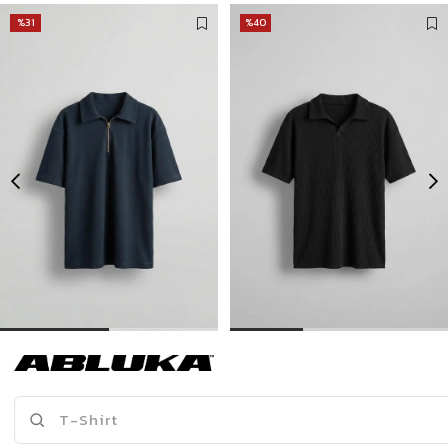
%31
%40
Erkek Fermuarlı Polo Yaka T-Shirt Lacivert
Erkek Oversize Polo Yaka Basic Fitilli T-Shirt Siyah
449,90 TL
299,00 TL
649,90 TL
499,90 TL
Son Bakılanlar