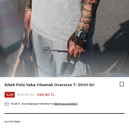
Erkek Polo Yaka Yıkamalı Oversize T-Shirt Gri
829,90 TL
599,90 TL
28
113,36 TL
`den başlayan taksitlerle
Taksit Seçenekleri
Gri | TST.0292