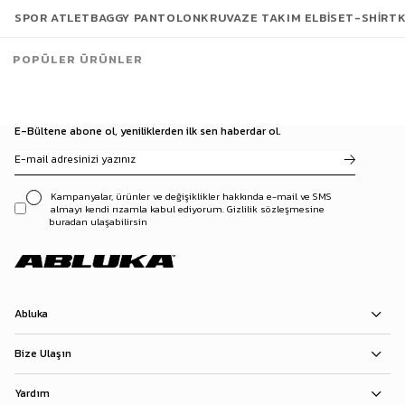
SPOR ATLET
BAGGY PANTOLON
KRUVAZE TAKIM ELBISE
T-SHIRT
POPÜLER ÜRÜNLER
E-Bültene abone ol, yeniliklerden ilk sen haberdar ol.
Kampanyalar, ürünler ve değişiklikler hakkında e-mail ve SMS
almayı kendi rızamla kabul ediyorum. Gizlilik sözleşmesine
buradan ulaşabilirsin
Abluka
Bize Ulaşın
Yardım