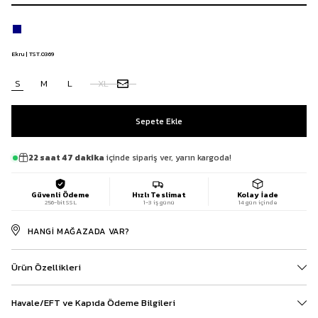
Ekru | TST.0369
S
M
L
XL
22 saat 47 dakika
içinde sipariş ver, yarın kargoda!
Güvenli Ödeme
Hızlı Teslimat
Kolay İade
256-bit SSL
1-3 iş günü
14 gün içinde
HANGI MAĞAZADA VAR?
Ürün Özellikleri
Havale/EFT ve Kapıda Ödeme Bilgileri