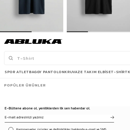
Erkek Fermuarlı Polo Yaka T-Shirt Lacivert
Erkek Oversize Polo Yaka Basic Fitilli T-Shirt Siyah
449,90 TL
299,00 TL
649,90 TL
499,90 TL
Son Bakılanlar
SPOR ATLET
BAGGY PANTOLON
KRUVAZE TAKIM ELBISE
T-SHIRT
POPÜLER ÜRÜNLER
E-Bültene abone ol, yeniliklerden ilk sen haberdar ol.
Kampanyalar, ürünler ve değişiklikler hakkında e-mail ve SMS