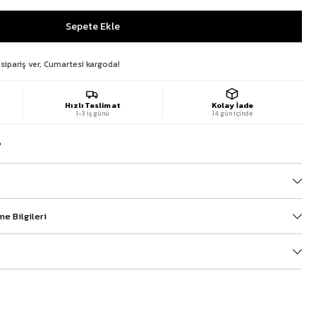
 sipariş ver, Cumartesi kargoda!
Hızlı Teslimat
Kolay İade
1-3 iş günü
14 gün içinde
?
e Bilgileri