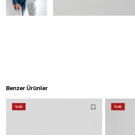
Benzer Ürünler
%46
%46