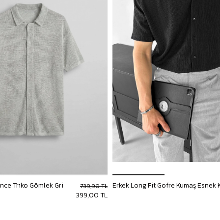
İnce Triko Gömlek Gri
739,90 TL
399,00 TL