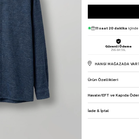
Baggy Şort
Keten Şort
Kargo Şort
İKİLİ TAKIM
11 saat 20 dakika
içinde
Gömlek Pantolon Takım
Ceket Pantolon Takım
Güvenli Ödeme
Eşofman Takımı
256-bit SSL
HANGI MAĞAZADA VAR
Ürün Özellikleri
Havale/EFT ve Kapıda Ödem
İade & İptal