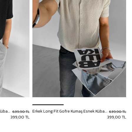
Erkek Long Fit Gofre Kumaş Esnek Küba Yaka Gömlek Siyah
Erkek Long Fit Gofre Kumaş Esnek Küba Yaka Gömlek Bej
639,90 TL
639,90 TL
399,00 TL
399,00 TL