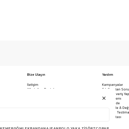
Bize Ulaşın
Yardım
İletişim
Kampanyalar
WhatsApp Destek
Sık Sorulan Soru
Mağazalar
Nasıl Alışveriş Yap
Ödeme Yöntemleri
Giysi Bakımı
Banka Hesap Bilgileri
İptal & İade
Havale/EFT ve Kapıda Ödeme
Kolay İade & Değ
Uygulamamızı İndirin
Kargo ve Teslima
Site Haritası
KEMER
GÖMLEK
BANDANA
JEAN
POLO YAKA TIŞÖRT
ÇORAP