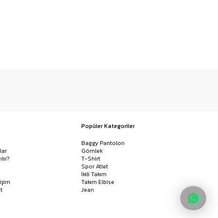
Popüler Kategoriler
Baggy Pantolon
lar
Gömlek
ılır?
T-Shirt
Spor Atlet
İkili Takım
işim
Takım Elbise
t
Jean