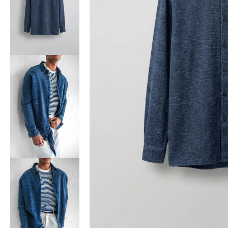
Bisiklet Yaka T-Shirt
Pamuklu T-Shirt
Spor Atleti
Sweatshirt
Hoodie / Kapüşonlu
Hırka
Kazak