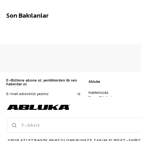
Son Bakılanlar
E-Bültene abone ol, yeniliklerden ilk sen
Abluka
haberdar ol.
Hakkımızda
Firma Bilgileri
Franchise Başvuru
Kampanyalar, ürünler ve
Kariyer
değişiklikler hakkında e-mail ve
İş Birliği
SMS almayı kendi rızamla kabul
Sözleşmeler
ediyorum. Gizlilik sözleşmesine
Blog
buradan ulaşabilirsin
SPOR ATLET
BAGGY PANTOLON
KRUVAZE TAKIM ELBISE
T-SHIRT