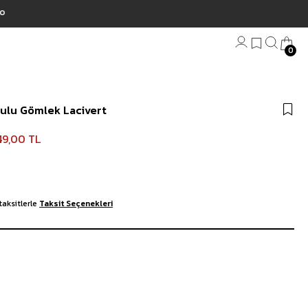
0
Bandana
kulu Gömlek Lacivert
Plaj Havlu
Anahtarlık
49,00 TL
taksitlerle
Taksit Seçenekleri