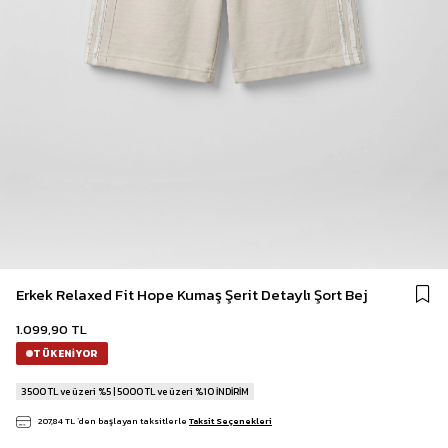
Erkek Relaxed Fit Hope Kumaş Şerit Detaylı Şort Bej
1.099,90 TL
TÜKENIYOR
3500 TL ve üzeri %5 | 5000 TL ve üzeri %10 İNDİRİM
207,84 TL
`den başlayan taksitlerle
Taksit Seçenekleri