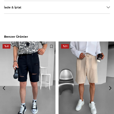
İade & İptal
Benzer Ürünler
%41
%31