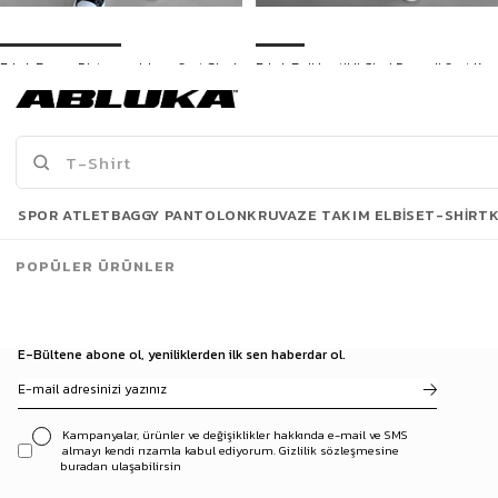
Erkek Baggy Distressed Jean Şort Siyah
Erkek Beli Lastikli Çizgi Desenli Şort Krem
399,00 TL
599,90 TL
679,90 TL
869,90 TL
3 Al 2 Öde
Son Bakılanlar
SPOR ATLET
BAGGY PANTOLON
KRUVAZE TAKIM ELBISE
T-SHIRT
POPÜLER ÜRÜNLER
E-Bültene abone ol, yeniliklerden ilk sen haberdar ol.
Kampanyalar, ürünler ve değişiklikler hakkında e-mail ve SMS
almayı kendi rızamla kabul ediyorum. Gizlilik sözleşmesine
buradan ulaşabilirsin