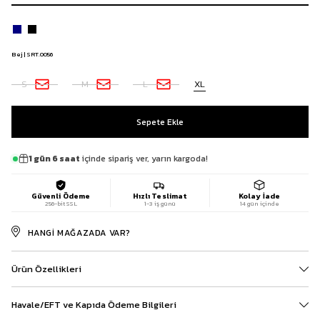
Bej | SRT.0056
S
M
L
XL
1 gün 6 saat
içinde sipariş ver, yarın kargoda!
Güvenli Ödeme
Hızlı Teslimat
Kolay İade
256-bit SSL
1-3 iş günü
14 gün içinde
HANGI MAĞAZADA VAR?
Ürün Özellikleri
Havale/EFT ve Kapıda Ödeme Bilgileri