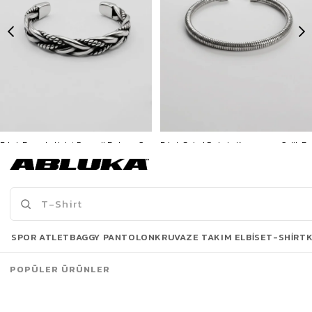
Erkek Burgulu Halat Desenli Bohem Çelik Bileklik Gümüş
Erkek Spiral Dokulu Kapamasız Çelik Bileklik Gümüş
799,90 TL
299,90 TL
3500 TL ve üzeri %5 | 5000 TL ve üzeri %10
3500 TL ve üzeri %5 | 5000 TL ve üzeri %10
İNDİRİM
İNDİRİM
Son Bakılanlar
SPOR ATLET
BAGGY PANTOLON
KRUVAZE TAKIM ELBISE
T-SHIRT
POPÜLER ÜRÜNLER