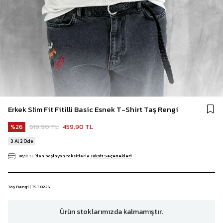
Erkek Slim Fit Fitilli Basic Esnek T-Shirt Taş Rengi
619,90 TL
459,90 TL
26
3 Al 2 Öde
86,91 TL
`den başlayan taksitlerle
Taksit Seçenekleri
Taş Rengi | TST.0225
Ürün stoklarımızda kalmamıştır.