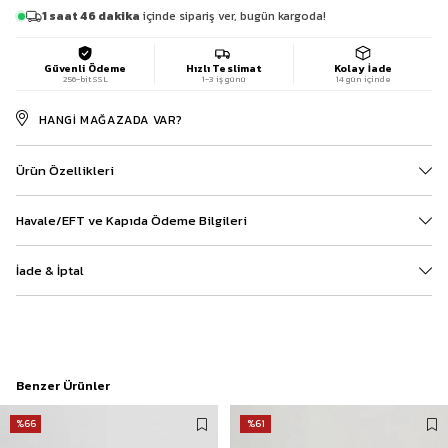
1 saat 46 dakika
içinde sipariş ver, bugün kargoda!
Güvenli Ödeme
Hızlı Teslimat
Kolay İade
256-bit SSL
1-3 iş günü
14 gün içinde
HANGI MAĞAZADA VAR?
Ürün Özellikleri
Havale/EFT ve Kapıda Ödeme Bilgileri
İade & İptal
Benzer Ürünler
%66
%61