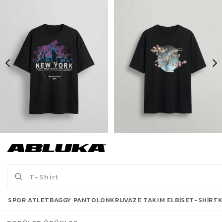
Erkek New York Baskılı Oversize T-Shirt Siyah
Erkek Baskılı Oversize T-Shirt Siyah
175,00 TL
175,00 TL
519,90 TL
449,90 TL
Son Bakılanlar
SPOR ATLET
BAGGY PANTOLON
KRUVAZE TAKIM ELBISE
T-SHIRT