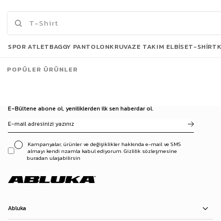
1.999,90 TL
2.199,90 TL
Son Bakılanlar
SPOR ATLET
BAGGY PANTOLON
KRUVAZE TAKIM ELBISE
T-SHIRT
POPÜLER ÜRÜNLER
E-Bültene abone ol, yeniliklerden ilk sen haberdar ol.
Kampanyalar, ürünler ve değişiklikler hakkında e-mail ve SMS
almayı kendi rızamla kabul ediyorum. Gizlilik sözleşmesine
buradan ulaşabilirsin
Abluka