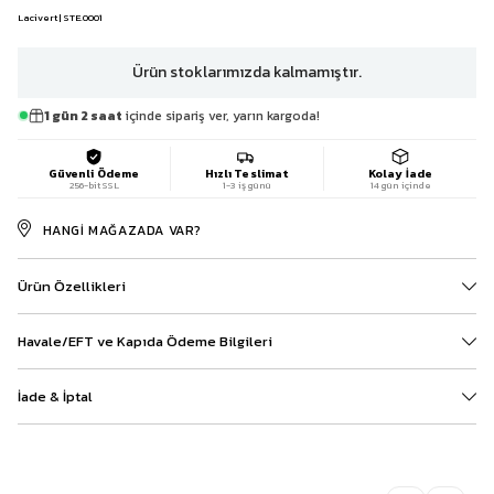
Lacivert | STE.0001
Ürün stoklarımızda kalmamıştır.
1 gün 2 saat
içinde sipariş ver, yarın kargoda!
Güvenli Ödeme
Hızlı Teslimat
Kolay İade
256-bit SSL
1-3 iş günü
14 gün içinde
HANGI MAĞAZADA VAR?
Ürün Özellikleri
Havale/EFT ve Kapıda Ödeme Bilgileri
İade & İptal