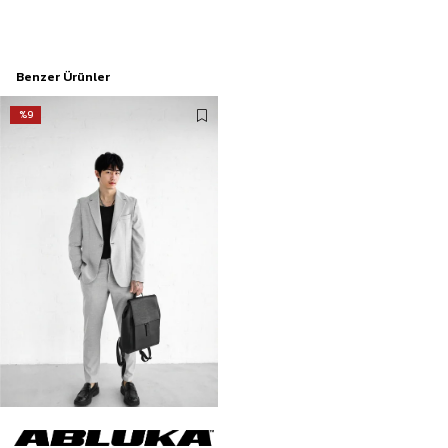
Benzer Ürünler
%9
Erkek Slim Fit Takım Elbise Gri