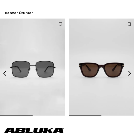
Benzer Ürünler
Erkek Kare Metal Çerçeveli Polarize Güneş Gözlüğü Siyah
Erkek Vortex Kare Asetat Polarize Güneş Gözlüğü Kahverengi
599,90 TL
599,90 TL