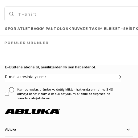
3500 TL ve üzeri %5 | 5000 TL ve üzeri %10
İNDİRİM
Son Bakılanlar
SPOR ATLET
BAGGY PANTOLON
KRUVAZE TAKIM ELBISE
T-SHIRT
POPÜLER ÜRÜNLER
E-Bültene abone ol, yeniliklerden ilk sen haberdar ol.
Kampanyalar, ürünler ve değişiklikler hakkında e-mail ve SMS
almayı kendi rızamla kabul ediyorum. Gizlilik sözleşmesine
buradan ulaşabilirsin
Abluka