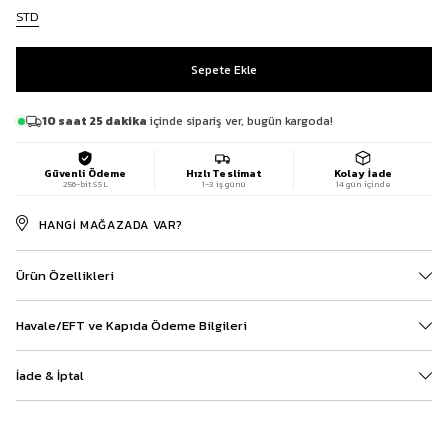
STD
10 saat 25 dakika
içinde sipariş ver, bugün kargoda!
Güvenli Ödeme
Hızlı Teslimat
Kolay İade
256-bit SSL
1-3 iş günü
14 gün içinde
HANGI MAĞAZADA VAR?
Ürün Özellikleri
Havale/EFT ve Kapıda Ödeme Bilgileri
İade & İptal