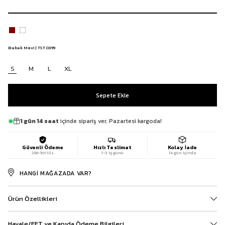
Bebek Mavi | TST.0399
S
M
L
XL
1 gün 14 saat
içinde sipariş ver, Pazartesi kargoda!
Güvenli Ödeme
Hızlı Teslimat
Kolay İade
256-bit SSL
1-3 iş günü
14 gün içinde
HANGI MAĞAZADA VAR?
Ürün Özellikleri
Havale/EFT ve Kapıda Ödeme Bilgileri