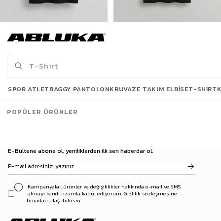
Erkek New York Baskılı Oversize T-Shirt Siyah
Erkek Baskılı Oversize T-Shirt Siyah
175,00 TL
175,00 TL
519,90 TL
449,90 TL
Son Bakılanlar
SPOR ATLET
BAGGY PANTOLON
KRUVAZE TAKIM ELBISE
T-SHIRT
POPÜLER ÜRÜNLER
E-Bültene abone ol, yeniliklerden ilk sen haberdar ol.
Kampanyalar, ürünler ve değişiklikler hakkında e-mail ve SMS
almayı kendi rızamla kabul ediyorum. Gizlilik sözleşmesine
buradan ulaşabilirsin