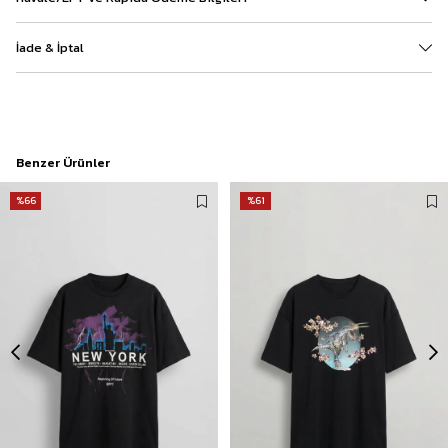
İade & İptal
Benzer Ürünler
%66
%61