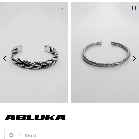
Erkek Burgulu Halat Desenli Bohem Çelik Bileklik Gümüş
Erkek Spiral Dokulu Kapamasız Çelik Bileklik Gümüş
799,90 TL
299,90 TL
3500 TL ve üzeri %5 | 5000 TL ve üzeri %10
3500 TL ve üzeri %5 | 5000 TL ve üzeri %10
İNDİRİM
İNDİRİM