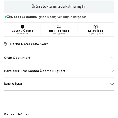
Ürün stoklarımızda kalmamıştır.
5 saat 53 dakika
içinde sipariş ver, bugün kargoda!
Güvenli Ödeme
Hızlı Teslimat
Kolay İade
256-bit SSL
1-3 iş günü
14 gün içinde
HANGI MAĞAZADA VAR?
Ürün Özellikleri
Havale/EFT ve Kapıda Ödeme Bilgileri
İade & İptal
Benzer Ürünler