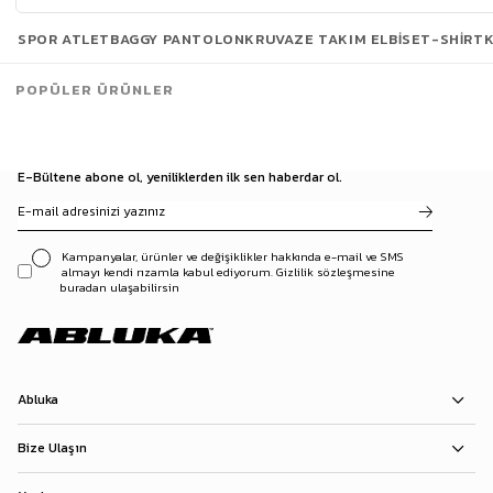
Son Bakılanlar
SPOR ATLET
BAGGY PANTOLON
KRUVAZE TAKIM ELBISE
T-SHIRT
POPÜLER ÜRÜNLER
E-Bültene abone ol, yeniliklerden ilk sen haberdar ol.
Kampanyalar, ürünler ve değişiklikler hakkında e-mail ve SMS
almayı kendi rızamla kabul ediyorum. Gizlilik sözleşmesine
buradan ulaşabilirsin
Abluka
Bize Ulaşın