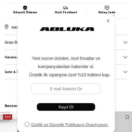
Güvenli Ödeme
Hızlı Teslimat
Kolay İade
256-bit SSL
1-3 iş günü
14 gün içinde
HANGI MAĞAZADA VAR?
Ürün Özellikleri
Havale/EFT ve Kapıda Ödeme Bilgileri
İade & İptal
Benzer Ürünler
%30
%25