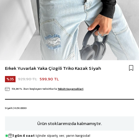
Erkek Yuvarlak Yaka Çizgili Triko Kazak Siyah
929,90 TL
599,90 TL
35
113,36 TL
`den başlayan taksitlerle
Taksit Seçenekleri
Siyah | KZK.0033
Ürün stoklarımızda kalmamıştır.
1 gün 4 saat
içinde sipariş ver, yarın kargoda!