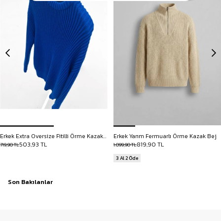
Erkek Extra Oversize Fitilli Örme Kazak Saks Mavi
Erkek Yarım Fermuarlı Örme Kazak Bej
503,93 TL
819,90 TL
719,90 TL
1.099,90 TL
3 Al 2 Öde
Son Bakılanlar