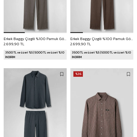
Erkek Baggy Çizgili %100 Pamuk Gömlek Pantolon İkili Takım Vizon
Erkek Baggy Çizgili %100 Pamuk Gömlek Pantolon İkili Takım Kahverengi
2.699,90 TL
2.699,90 TL
3500 TL ve üzeri %5 | 5000 TL ve üzeri %10
3500 TL ve üzeri %5 | 5000 TL ve üzeri %10
İNDİRİM
İNDİRİM
%36