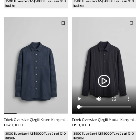
3500 TL ve üzeri %5 | 5000 TL ve üzeri %10
3500 TL ve üzeri %5 | 5000 TL ve üzeri %10
İNDİRİM
İNDİRİM
Erkek Oversize Çizgili Keten Karışımlı Uzun Kollu Gömlek Lacivert
Erkek Oversize Çizgili Modal Karışımlı Uzun Kollu Gömlek Siyah
1.049,90 TL
1.199,90 TL
3500 TL ve üzeri %5 | 5000 TL ve üzeri %10
3500 TL ve üzeri %5 | 5000 TL ve üzeri %10
İNDİRİM
İNDİRİM