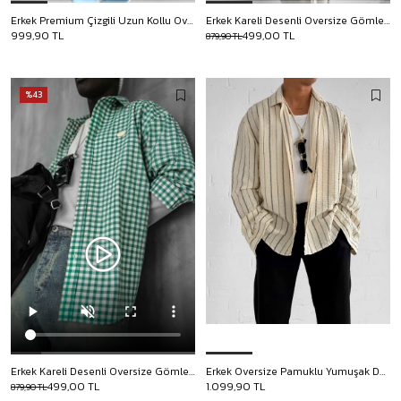
Erkek Premium Çizgili Uzun Kollu Oversize Gömlek Lacivert
Erkek Kareli Desenli Oversize Gömlek Pudra
999,90 TL
499,00 TL
879,90 TL
%43
Erkek Kareli Desenli Oversize Gömlek Yeşil
Erkek Oversize Pamuklu Yumuşak Dokulu Çizgili Gömlek Siyah Bej
499,00 TL
1.099,90 TL
879,90 TL