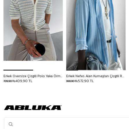
Erkek Oversize Çizgili Polo Yaka Örme Gömlek Gri
Erkek Nefes Alan Kumaştan Çizgili Rahat Oversize Gömlek Mavi
409,90 TL
572,90 TL
709,90 TL
999,90 TL
Çizgi deseni, erkek gardırobunun en köklü ve en esnek parçalarından
biridir. İnce ya da kalın, dikey ya da yatay her çizgi farklı bir enerji taşır
ve doğru parça seçildiğinde hem gündelik hem de özel anlara kolaylıkla