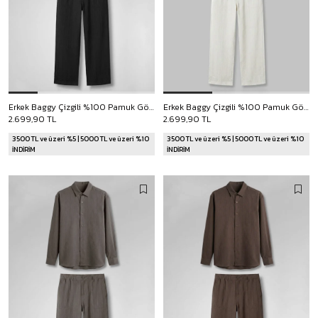
Erkek Baggy Çizgili %100 Pamuk Gömlek Pantolon İkili Takım Siyah
Erkek Baggy Çizgili %100 Pamuk Gömlek Pantolon İkili Takım Beyaz
2.699,90 TL
2.699,90 TL
3500 TL ve üzeri %5 | 5000 TL ve üzeri %10
3500 TL ve üzeri %5 | 5000 TL ve üzeri %10
İNDİRİM
İNDİRİM