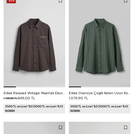
%39
Erkek Relaxed Vintage Yıkamalı Ekose Sırt Baskılı Gömlek Antrasit
Erkek Oversize Çizgili Keten Uzun Kollu Gömlek Haki
849,00 TL
1.079,90 TL
1.399,90 TL
3500 TL ve üzeri %5 | 5000 TL ve üzeri %10
3500 TL ve üzeri %5 | 5000 TL ve üzeri %10
İNDİRİM
İNDİRİM