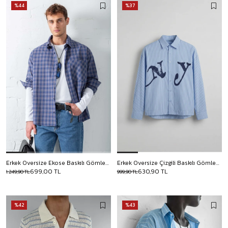
%44
%37
Erkek Oversize Ekose Baskılı Gömlek Mavi
Erkek Oversize Çizgili Baskılı Gömlek Mavi
699,00 TL
630,90 TL
1.249,90 TL
999,90 TL
%42
%43