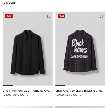
3 Al 2 Öde
%32
%44
Erkek Premium Çizgili Pamuklu Oversize Gömlek Siyah
Erkek Oversize Ekose Baskılı Gömlek Antrasit
849,00 TL
699,00 TL
1.249,90 TL
1.249,90 TL