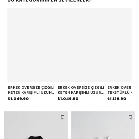
ERKEK OVERSIZE ÇIZGILI
ERKEK OVERSIZE ÇIZGILI
ERKEK OVERSIZ
KETEN KARIŞIMLI UZUN
KETEN KARIŞIMLI UZUN
TEKSTÜRLÜ ÇIZG
KOLLU GÖMLEK
KOLLU GÖMLEK BEYAZ
UZUN KOLLU GÖ
₺1.049,90
₺1.049,90
₺1.129,90
LACIVERT
BORDO