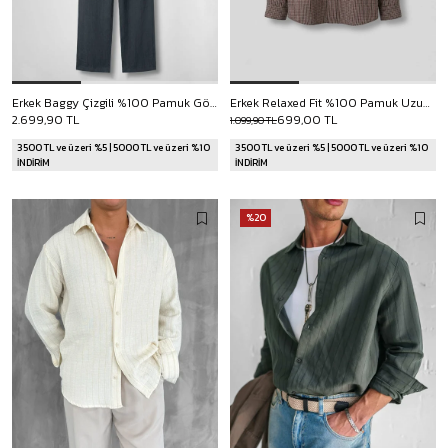
Erkek Baggy Çizgili %100 Pamuk Gömlek Pantolon İkili Takım Antrasit
Erkek Relaxed Fit %100 Pamuk Uzun Kollu Kareli Gömlek Kahverengi
2.699,90 TL
699,00 TL
1.099,90 TL
3500 TL ve üzeri %5 | 5000 TL ve üzeri %10
3500 TL ve üzeri %5 | 5000 TL ve üzeri %10
İNDİRİM
İNDİRİM
%20