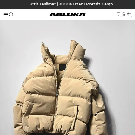
Hızlı Teslimat | 3000₺ Üzeri Ücretsiz Kargo
Anasayfa
Erkek
Dış Giyim
Mont
Erkek Fermuarlı Cepli Şişme Mont Camel
0