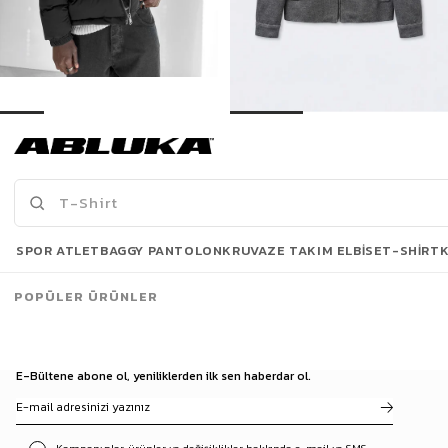
Erkek Dik Yaka Fermuarlı Şişme Mont Siyah
Erkek Relax Fit Kaşe Mont Antrasit
1.572,42 TL
1.249,90 TL
1.849,90 TL
2.199,90 TL
Son Bakılanlar
SPOR ATLET
BAGGY PANTOLON
KRUVAZE TAKIM ELBISE
T-SHIRT
POPÜLER ÜRÜNLER
E-Bültene abone ol, yeniliklerden ilk sen haberdar ol.
Kampanyalar, ürünler ve değişiklikler hakkında e-mail ve SMS