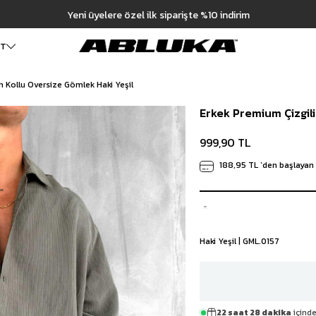
Hızlı Teslimat | 3000₺ Üzeri Ücretsiz Kargo
999,90 TL
Haki Yeşil
ET
n Kollu Oversize Gömlek Haki Yeşil
ALT GİYİM
Cüzdan
DIŞ GİYİM
Erkek Premium Çizgili
Pantolon
Ceket
Kartlık
Baggy Pantolon
Kaban
Çanta
999,90 TL
Kumaş Pantolon
Mont
Pileli Pantolon
Trençkot
188,95 TL
`den başlayan 
Keten Pantolon
İÇ GİYİM
Jean
Atlet
Baggy Jean
Boxer
Boyfriend Jean
Çorap
Slim Fit Jean
Haki Yeşil | GML.0157
Distressed Jean
Regular Fit Jean
Eşofman
Şort
22 saat 28 dakika
içinde
Deniz Şortu