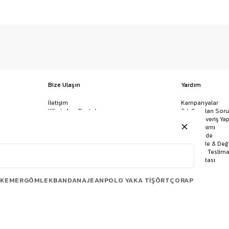
Bize Ulaşın
Yardım
İletişim
Kampanyalar
WhatsApp Destek
Sık Sorulan Soru
Mağazalar
Nasıl Alışveriş Yap
Ödeme Yöntemleri
Giysi Bakımı
Banka Hesap Bilgileri
İptal & İade
Havale/EFT ve Kapıda Ödeme
Kolay İade & Değ
Uygulamamızı İndirin
Kargo ve Teslima
Site Haritası
KEMER
GÖMLEK
BANDANA
JEAN
POLO YAKA TIŞÖRT
ÇORAP