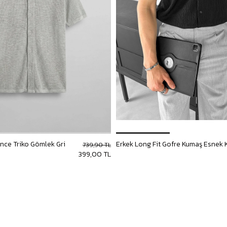
İnce Triko Gömlek Gri
739,90 TL
399,00 TL