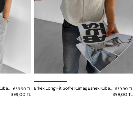
Erkek Long Fit Gofre Kumaş Esnek Küba Yaka Gömlek Siyah
Erkek Long Fit Gofre Kumaş Esnek Küba Yaka Gömlek Bej
639,90 TL
639,90 TL
399,00 TL
399,00 TL