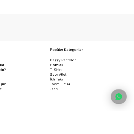
Popüler Kategoriler
Baggy Pantolon
lar
Gömlek
ılır?
T-Shirt
Spor Atlet
İkili Takım
işim
Takım Elbise
t
Jean