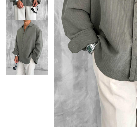
Bisiklet Yaka T-Shirt
Pamuklu T-Shirt
Spor Atleti
Sweatshirt
Hoodie / Kapüşonlu
Hırka
Kazak