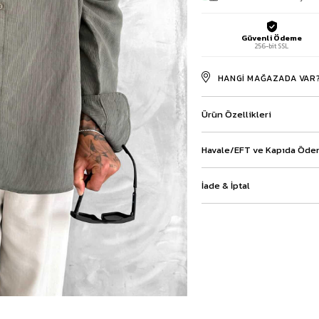
Baggy Şort
Keten Şort
Güvenli Ödeme
Kargo Şort
256-bit SSL
İKİLİ TAKIM
Gömlek Pantolon Takım
HANGI MAĞAZADA VAR
Ceket Pantolon Takım
Eşofman Takımı
Ürün Özellikleri
Havale/EFT ve Kapıda Ödem
İade & İptal