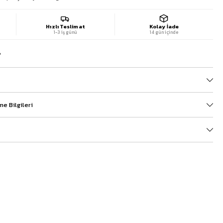
Hızlı Teslimat
Kolay İade
1-3 iş günü
14 gün içinde
?
e Bilgileri