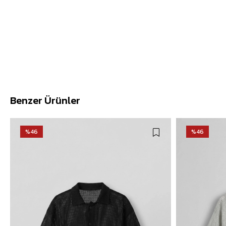
Benzer Ürünler
%46
%46