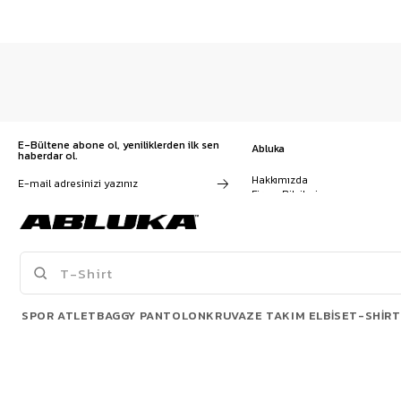
E-Bültene abone ol, yeniliklerden ilk sen
Abluka
haberdar ol.
Hakkımızda
Firma Bilgileri
Franchise Başvuru
Kampanyalar, ürünler ve
Kariyer
değişiklikler hakkında e-mail ve
İş Birliği
SMS almayı kendi rızamla kabul
Sözleşmeler
ediyorum. Gizlilik sözleşmesine
Blog
buradan ulaşabilirsin
SPOR ATLET
BAGGY PANTOLON
KRUVAZE TAKIM ELBISE
T-SHIRT
POPÜLER ÜRÜNLER
© 2026 Abluka. All rights reserved.