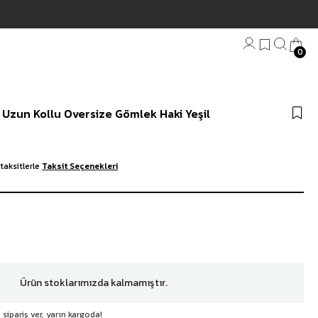
0
Bandana
 Uzun Kollu Oversize Gömlek Haki Yeşil
Plaj Havlu
Anahtarlık
taksitlerle
Taksit Seçenekleri
Ürün stoklarımızda kalmamıştır.
 sipariş ver, yarın kargoda!